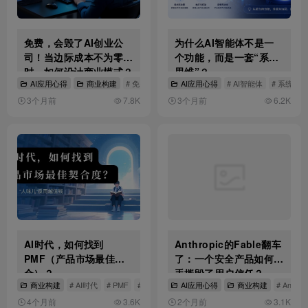
免费，会毁了AI创业公
为什么AI智能体不是一
司！当边际成本不为零
个功能，而是一套“系统
时，如何设计商业模式？
思维”？
AI应用心得
商业构建
# 免费模式
# 商业模式
AI应用心得
# 边际成本
# AI智能体
# 系统思维
3个月前
7.8K
3个月前
6.2K
AI时代，如何找到
Anthropic的Fable翻车
PMF（产品市场最佳契
了：一个安全产品如何亲
合）？
手摧毁了用户信任？
商业构建
# AI时代
# PMF
# 产品市场最佳契合
AI应用心得
商业构建
# Anthrop
4个月前
3.6K
2个月前
3.1K