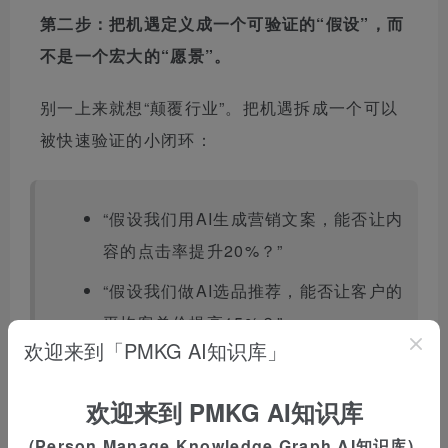
第二步：把机遇定义成一个可验证的“假设”，而
不是一个宏大的“愿景”。
别一上来就想“颠覆行业”。把机遇拆成一个可以
被快速验证的小闭环：
“假设我们用AI生成营销文案，能否让内
容的点击率提升20%？”
“假设我们做AI选品推荐，能否让客户的
平均客单价提高15%？”
欢迎来到「PMKG AI知识库」
欢迎来到 PMKG AI知识库
然后用最小的成本去跑通这个假设。验证了就加
注，没验证就调整，反复验证都不成立就果断放
(Person Manage Knowledge Graph AI知识库)