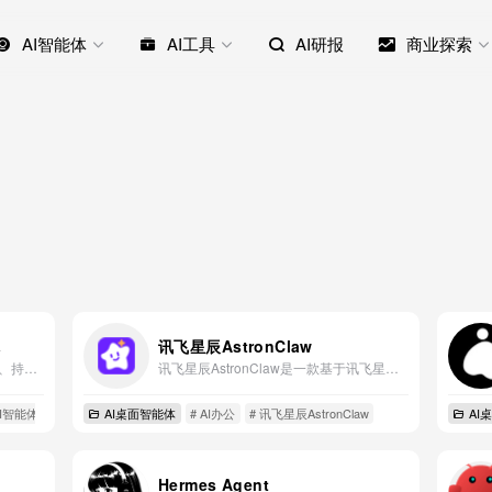
AI智能体
AI工具
AI研报
商业探索
体
讯飞星辰AstronClaw
BaiLongma 是一个能记住、能想起、持续运行的 AI Agent，它通过积累记忆和按需想起，慢慢形成专属于你的意识网络。
讯飞星辰AstronClaw是一款基于讯飞星火认知大模型，专为AI应用开发者打造的智能体构建与开发平台。
AI智能体
AI桌面智能体
# AI办公
# 讯飞星辰AstronClaw
AI
Hermes Agent