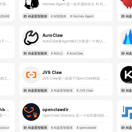
Marvis马维斯是腾讯最新推出的“操作系统层级”AI助手，是一款全能AI工具，做你的全端私人AI助手。
Hermes Agent 是一款开源的自主 AI 代理，可部署在您的服务器上，通过持久记忆、自动技能生成和多平台交互不断成长，超越传统 IDE 插件或 API 聊天机器人。
系统AI助手
AI桌面智能体
# AI智能体
# Hermes Agent
AI
AutoClaw
MiroFish是一个基于多智能体技术的下一代AI预测引擎，能够从现实世界提取种子信息，自动构建高保真平行数字世界，通过群体智能模拟来预测万物。
AutoClaw将Agent执行力装进一个IM入口，让复杂任务在飞书对话框中自动拆解、执行并回流结果。
AI桌面智能体
# AI办公
# AutoClaw
AI
JVS Claw
Happycapy 是一个让 AI 代理学习你的工作方式、无需设置、无安全风险、在浏览器中直接运行的可视化桌面平台。
JVS Claw是一款基于OpenClaw框架、支持云端与本地一键部署的AI应用，通过对话触发、执行透明、多端互通的方式，让用户轻松实现任务自动化和智能体协作。
AI桌面智能体
# AI桌面智能体
# JVS Claw
AI
OpenClaw Exposure Watchboard
openclawdir
OpenClaw Exposure Watchboard 是一个实时追踪全球范围内公开暴露的 OpenClaw AI 代理实例的威胁监测看板，用于提升防御意识并协助识别未授权访问风险。
OpenClaw Directory 是一个社区驱动的平台，用于发现和分享 OpenClaw AI 助手的技能、插件及工作机会。
xposure Watchboard
AI桌面智能体
# AI桌面智能体
# openclawdir
AI