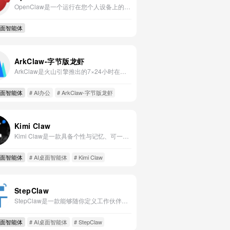
OpenClaw是一个运行在您个人设备上的开源AI助手，它通过您已使用的聊天应用（如WhatsApp、Telegram）提供24/7服务，能够自主执行清理收件箱、管理日历、发送邮件、控制智能家居等实际任务，并具备持久记忆和自我扩展能力。
桌面智能体
ArkClaw-字节版龙虾
ArkClaw是火山引擎推出的7×24小时在线、零门槛开箱即用的专属智能伙伴平台。
桌面智能体
# AI办公
# ArkClaw-字节版龙虾
Kimi Claw
Kimi Claw是一款具备个性与记忆、可一键部署至云端或本地、跨应用主动执行任务的AI助手。
桌面智能体
# AI桌面智能体
# Kimi Claw
StepClaw
StepClaw是一款能够随你定义工作伙伴、主动执行任务、操控电脑并管理本地文件的智能AI助手应用。
桌面智能体
# AI桌面智能体
# StepClaw