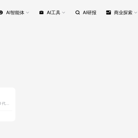
AI智能体
AI工具
AI研报
商业探索
Hermes Agent 是一款开源的自主 AI 代理，可部署在您的服务器上，通过持久记忆、自动技能生成和多平台交互不断成长，超越传统 IDE 插件或 API 聊天机器人。