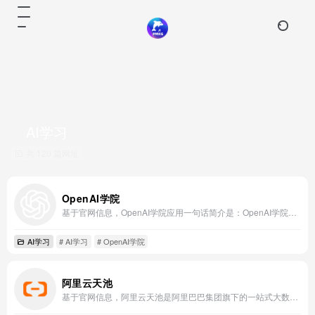
AI学习
共 120 篇网址
OpenAI学院
基于官网信息，OpenAI学院应用一句话简介是：OpenAI学院应用是一个以安全且有益的通用人工智能（AGI）为核心使命，通过前沿AI研究、API平台及教育合作，赋能全球用户探索、构建并应用AI技术的学习与实践平台。
AI学习
# AI学习
# OpenAI学院
阿里云天池
基于官网信息，阿里云天池是阿里巴巴集团旗下的一站式大数据与AI开放创新平台。