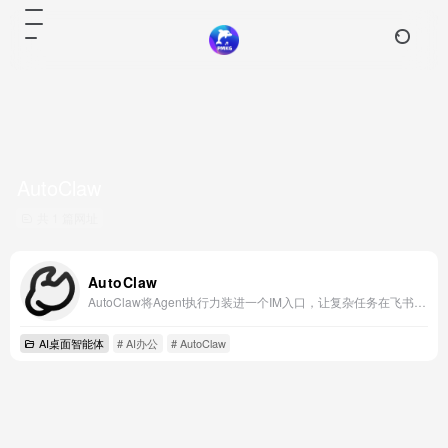
AutoClaw
共 1 篇网址
AutoClaw
AutoClaw将Agent执行力装进一个IM入口，让复杂任务在飞书对话框中自动拆解、执行并回流结果。
AI桌面智能体
# AI办公
# AutoClaw