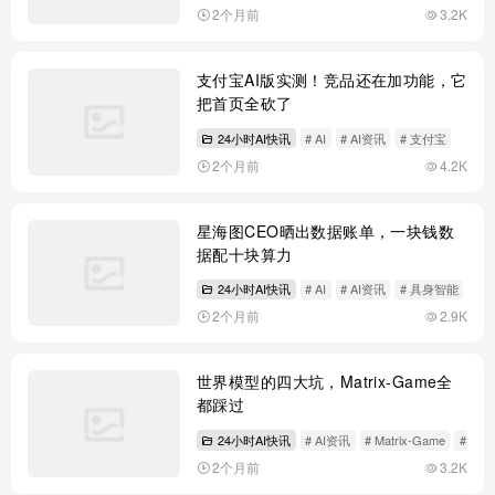
2个月前
3.2K
支付宝AI版实测！竞品还在加功能，它
把首页全砍了
24小时AI快讯
# AI
# AI资讯
# 支付宝
2个月前
4.2K
星海图CEO晒出数据账单，一块钱数
据配十块算力
24小时AI快讯
# AI
# AI资讯
# 具身智能
2个月前
2.9K
世界模型的四大坑，Matrix-Game全
都踩过
24小时AI快讯
# AI资讯
# Matrix-Game
# 世
2个月前
3.2K