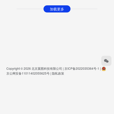
加载更多
Copyright © 2026
北京翼图科技有限公司
|
京ICP备2022035364号-1
|
京公网安备11011402055625号
|
隐私政策
Warning
: Undefined array key "buts" in
/www/wwwroot/www.pmkg.net/wp-
content/themes/onenav/inc/functions/io-footer.php
on line