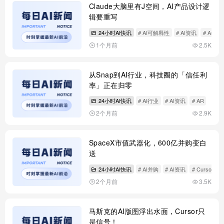
Claude大脑里有J空间，AI产品设计逻
辑要重写
24小时AI快讯
# AI可解释性
# AI资讯
# Anthro
1个月前
2.5K
从Snap到AI行业，科技圈的「信任利
率」正在归零
24小时AI快讯
# AI行业
# AI资讯
# AR
2个月前
2.9K
SpaceX市值武器化，600亿并购变白
送
24小时AI快讯
# AI并购
# AI资讯
# Cursor
2个月前
3.5K
马斯克的AI版图浮出水面，Cursor只
是信号！