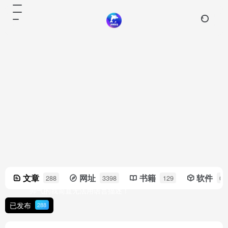
changgong
文章
网址
书籍
软件
288
3398
129
0
帅气的我简直无法用语言描述！
已发布
288