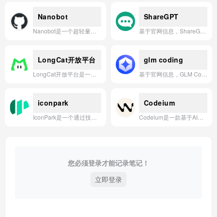
Nanobot
ShareGPT
Nanobot是一个超轻量级、可破解的开源AI代理，以简洁的核心循环实现了聊天频道、记忆、MCP和长期部署路径。
基于官网信息，ShareGPT 是一个允许用户轻松分享、保存和探索与 ChatGPT 对话记录的社区平台。
LongCat开放平台
glm coding
LongCat开放平台是一个集成了多种先进AI模型（如GPT-4o、Claude 3.5 Sonnet、DeepSeek等）的聚合平台，旨在通过统一的API接口和直观的Web界面，为用户提供高效、灵活且成本可控的智能应用开发与体验服务。
基于官网信息，GLM Coding是一款由智谱AI推出的智能编程助手，旨在通过自然语言对话方式，帮助开发者高效完成代码生成、调试、优化及技术问答等任务。
iconpark
Codeium
IconPark是一个通过技术驱动矢量图标风格的开源图标库，提供2600+基础图标和灵活的风格定义，支持React、Vue、SVG等多平台轻量级代码输出。
Codeium是一款基于AI的代码加速工具，通过智能代码补全、搜索和聊天功能，帮助开发者更高效地编写和理解代码。
您必须登录才能记录笔记！
立即登录