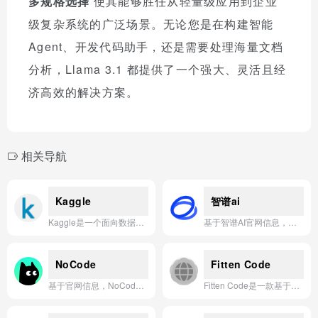
多规格选择
使其能够胜任从轻量级应用到企业
级复杂系统的广泛场景。无论您是在构建智能
Agent、开发代码助手，还是需要处理海量文档
分析，Llama 3.1 都提供了一个强大、灵活且经
济高效的解决方案。
相关导航
Kaggle
智谱ai
Kaggle是一个面向数据科学和机器学习从业者的在线竞赛平台、社区及协作学习与工作环境。
基于智谱AI官网信息，其应用一句话简介为：**智谱AI致力于打造新一代认知智能大模型，通过GLM系列模型提供高效、普惠的AI服务，赋能千行百业实现智能化升级。**
NoCode
Fitten Code
基于官网信息，NoCode应用是一站式生成式AI应用开发平台，让用户无需编程即可快速创建和部署AI驱动的应用。
Fitten Code是一款基于清华团队自研Jittor深度学习框架、以毫秒级响应速度和显著高于竞品的代码采纳率与准确性为核心优势的下一代AI编程工具。