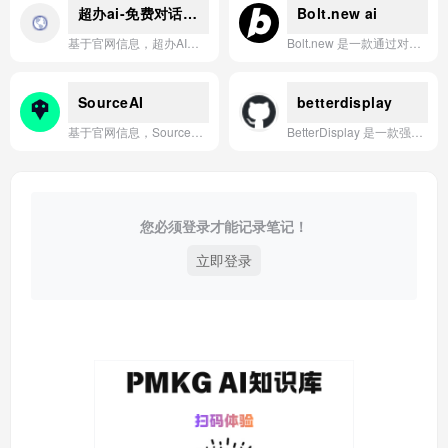
超办ai-免费对话,多模型
Bolt.new ai
基于官网信息，超办AI是一款集成了DeepSeek、通义千问、文心一言、Kimi等主流大模型的免费AI对话应用，支持多模型切换、智能问答与高效办公。
Bolt.new 是一款通过对话式AI交互，让用户能够快速创建从网站到完整应用的一站式开发平台。
SourceAI
betterdisplay
基于官网信息，SourceAI 是一款利用先进人工智能技术，帮助用户从任何代码中快速生成、解释、调试和转换代码的智能开发助手。
BetterDisplay 是一款强大的 macOS 显示管理工具，可提供灵活的 HiDPI 缩放、XDR/HDR 额外亮度、虚拟屏幕、DDC 控制及画中画等丰富功能。
您必须登录才能记录笔记！
立即登录