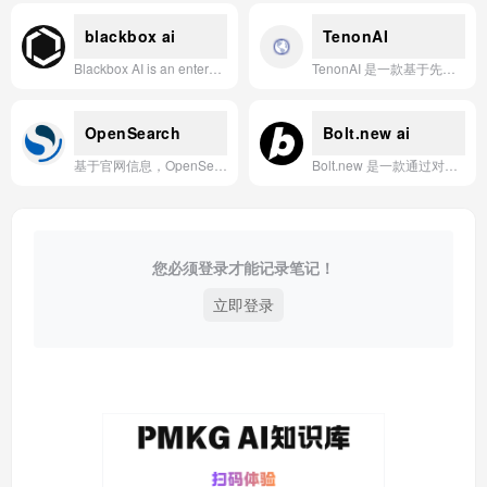
blackbox ai
TenonAI
Blackbox AI is an enterprise-grade multi-agent platform that enables autonomous code generation, refactoring, testing, deployment, and monitoring through a single API, CLI, IDE, cloud, and mobile interface.
TenonAI 是一款基于先进人工智能技术的多功能应用，旨在通过智能对话、内容生成与数据分析能力，帮助用户高效完成工作、学习与创意任务。
OpenSearch
Bolt.new ai
基于官网信息，OpenSearch 是一款开源、社区驱动的搜索与分析套件，专为日志分析、全文搜索、实时应用监控及数据可视化等场景提供可扩展、高性能的解决方案。
Bolt.new 是一款通过对话式AI交互，让用户能够快速创建从网站到完整应用的一站式开发平台。
您必须登录才能记录笔记！
立即登录