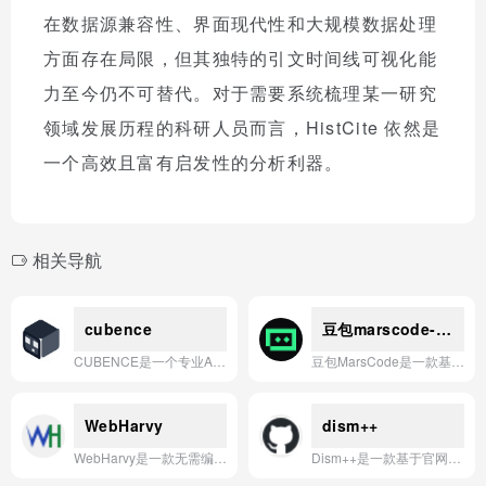
在数据源兼容性、界面现代性和大规模数据处理
方面存在局限，但其独特的引文时间线可视化能
力至今仍不可替代。对于需要系统梳理某一研究
领域发展历程的科研人员而言，HistCite 依然是
一个高效且富有启发性的分析利器。
相关导航
cubence
豆包marscode-免费AI编程助手
CUBENCE是一个专业AI API网关，提供对Claude Code和Codex的无缝访问，具备企业级可靠性、高级监控和灵活定价。
豆包MarsCode是一款基于AI的免费编程助手，旨在通过智能代码补全、调试和生成功能，帮助开发者提升编程效率。
WebHarvy
dism++
WebHarvy是一款无需编写代码的智能网页数据抓取工具，通过可视化点选操作帮助用户自动化采集网站内容、图片、链接等信息，并支持导出为CSV、Excel等多种格式。
Dism++是一款基于官网信息（https://chuyu.me）开发的系统优化与清理工具，提供精简、高效的系统维护功能。