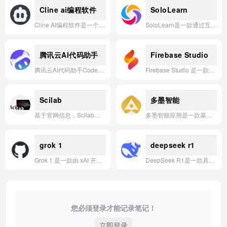
Cline ai编程软件
SoloLearn
Cline AI编程软件是一个基于Cline SDK构建的智能代理运行时平台，能够自主开发和构建AI代理。
SoloLearn是一款通过互动式微课程和社区挑战，帮助用户利用碎片时间学习编程的移动应用。
腾讯云AI代码助手
Firebase Studio
腾讯云AI代码助手CodeBuddy，一款覆盖IDE、插件、CLI全端场景的智能编程工具，帮助开发者高效完成从设计到部署的全流程开发。
Firebase Studio 是一款由 AI 驱动的云端开发环境，让开发者能够快速从浏览器启动项目、利用 Gemini 进行编码与调试、并与团队实时协作，轻松完成从原型到部署的全流程。
Scilab
多墨智能
基于官网信息，Scilab是一款开源、跨平台的数值计算与科学工程仿真软件，提供类似MATLAB的编程环境，广泛应用于信号处理、控制系统设计及数学建模等领域。
多墨智能应用是一款基于官网信息的AI应用研究工具，旨在为用户提供高效、智能的解决方案。
grok 1
deepseek r1
Grok 1 是一款由 xAI 开发、具备实时知识获取能力且风格幽默的生成式 AI 模型应用。
DeepSeek R1是一款具备世界顶级推理性能的AI模型，大幅提升了Agent能力，已在网页端、APP和API上线。
您必须登录才能记录笔记！
立即登录