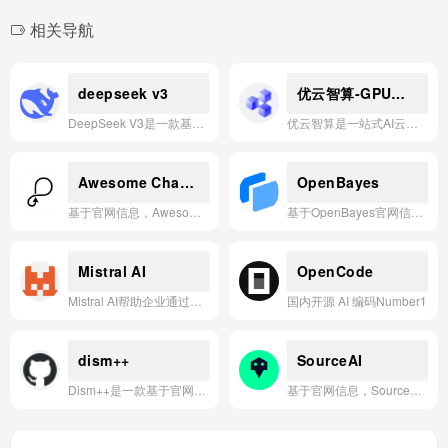
相关导航
deepseek v3
优云智算-GPU算力租赁与大模型API
DeepSeek V3是一款基于深度求索自主研发的MoE架构大模型，具备卓越的推理性能与Agent能力，支持网页端、APP和API免费使用，广泛应用于智能对话、代码生成、数学推理等场景。
优云智算是一站式AI云服务平台，提供随开随用、秒级计费的GPU算力租赁与大模型API服务，覆盖从开发测试到生产级部署的全场景。
Awesome ChatGPT Prompts
OpenBayes
基于官网信息，Awesome ChatGPT Prompts 是一个开源的提示词（Prompts）集合，旨在帮助用户更高效地与 ChatGPT 进行交互和对话。
基于OpenBayes官网信息，一句话简介：OpenBayes是一个专注于机器学习和深度学习的一站式算力平台，提供高性能GPU资源、预置开发环境、数据集与模型管理服务，助力AI开发者高效构建与部署智能应用。
Mistral AI
OpenCode
Mistral AI帮助企业通过定制化前沿AI系统、私有化部署和深度应用解决方案，自主构建解决世界最难问题的智能应用。
国内开源 AI 编码Number1
dism++
SourceAI
Dism++是一款基于官网信息（https://chuyu.me）开发的系统优化与清理工具，提供精简、高效的系统维护功能。
基于官网信息，SourceAI 是一款利用先进人工智能技术，帮助用户从任何代码中快速生成、解释、调试和转换代码的智能开发助手。