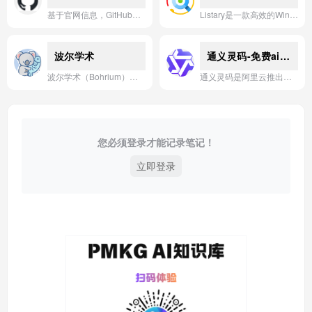
基于官网信息，GitHub是一个基于Git的代码托管与协作开发平台，帮助开发者管理项目、追踪问题并实现团队协同工作。
Listary是一款高效的Windows文件搜索与启动工具，通过智能模糊匹配和即时索引，让用户快速定位文件、启动程序或执行系统操作。
波尔学术
通义灵码-免费ai编程
波尔学术（Bohrium）是由深势科技打造的一站式云端科研平台，通过AI助手、高性能计算与海量论文数据库，为全球科学家提供智能化的科研协作与知识获取服务。
通义灵码是阿里云推出的免费AI编程助手，基于通义大模型，为开发者提供代码生成、智能问答与任务自主执行等能力，助力高效编码。
您必须登录才能记录笔记！
立即登录