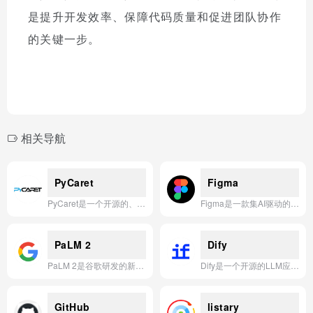
是提升开发效率、保障代码质量和促进团队协作
的关键一步。
相关导航
PyCaret
Figma
PyCaret是一个开源的、低代码的Python机器学习库，旨在通过自动化机器学习工作流程（如数据预处理、模型训练、调优和部署），帮助用户快速高效地构建和比较多种机器学习模型。
Figma是一款集AI驱动的设计、协作和开发于一体的全能型产品设计平台，让团队从创意构思到最终产品无缝衔接。
PaLM 2
Dify
PaLM 2是谷歌研发的新一代大语言模型，擅长多语言处理、推理与编码，为AI应用提供更高效、更安全的智能支持。
Dify是一个开源的LLM应用开发平台，帮助开发者通过可视化编排、RAG管道、Agent和模型管理等能力，快速构建和运营生成式AI应用。
GitHub
listary