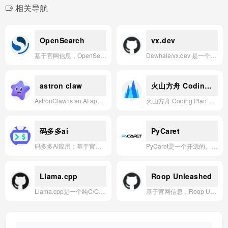
相关导航
OpenSearch
vx.dev
基于官网信息，OpenSearch 是一款开源、社区驱动的搜索与分析套件，专为日志分析、全文搜索、实时应用监控及数据可视化等场景提供可扩展、高性能的解决方案。
Dewhale/vx.dev 是一个基于 GitHub 驱动的开源 AI 开发工具，通过 Prompt 工程与 GPT-4 模型实现低成本的 UI 代码生成，并利用 GitHub 进行版本控制与协作。
astron claw
火山方舟 Coding Plan
AstronClaw is an AI application that provides 24/7 online task processing with fast, zero-code deployment, online search capabilities, and enterprise-grade security.
火山方舟 Coding Plan 应用基于大模型技术，为开发者提供从需求分析到代码生成的智能编程辅助。
码多多ai
PyCaret
码多多AI应用：基于官网核心信息，致力于通过智能化工具与解决方案，高效赋能代码开发与项目管理，助力团队实现从需求到交付的全流程数字化升级。
PyCaret是一个开源的、低代码的Python机器学习库，旨在通过自动化机器学习工作流程（如数据预处理、模型训练、调优和部署），帮助用户快速高效地构建和比较多种机器学习模型。
Llama.cpp
Roop Unleashed
Llama.cpp是一个纯C/C++实现、无依赖、支持多种硬件后端和量化格式的本地大语言模型推理框架。
基于官网信息，Roop Unleashed是一款因违反GitHub服务条款而被禁用访问的AI换脸应用。