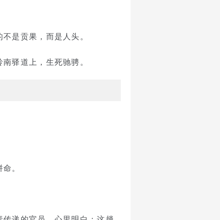
的不是贡果，而是人头。
岭南驿道上，生死驰骋。
拼命。
责传递的官员，心里明白：这趟