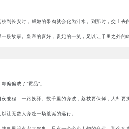
荔枝到长安时，鲜嫩的果肉就会化为汁水。到那时，交上去
样一段故事。皇帝的喜好，贵妃的一笑，足以让千里之外的
却偏偏成了“贡品”。
日夜兼程，一路换驿。数千里的奔波，荔枝要保鲜，人却要
足以让无数人奔赴一场荒诞的远行。
。故事里没有宏大叙事，只有一个个小人物的命运。那个负