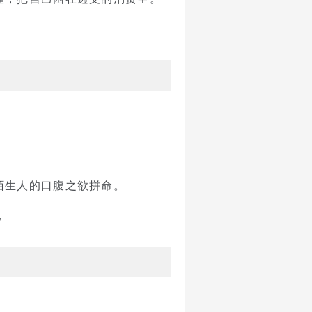
陌生人的口腹之欲拼命。
”