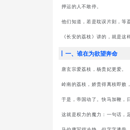
押运的人不敢停。
他们知道，若是耽误片刻，等
《长安的荔枝》讲的，就是这
一、谁在为欲望奔命
唐玄宗爱荔枝，杨贵妃更爱。
岭南的荔枝，娇贵得离枝即败，
于是，帝国动了。快马加鞭，
这就是权力的魔力：一句话，
马伯庸写得冷静，但字字透骨