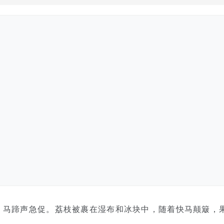
，马蹄声急促。荔枝被裹在湿布和冰块中，随着快马颠簸，