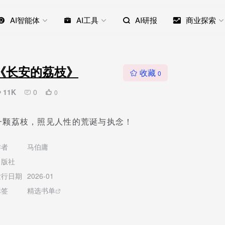
AI智能体
AI工具
AI研报
商业探索
《长安的荔枝》
收藏
0
11K
0
0
一颗荔枝，照见人性的荒诞与执念！
作者
马伯庸
出版社
发行日期
2026-01
标签
精选书单