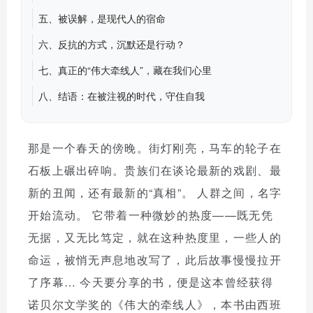
五、被误解，是现代人的宿命
六、反抗的方式，沉默还是行动？
七、真正的“伟大牵线人”，藏在我们心里
八、结语：在被注视的时代，守住自我
那是一个春天的傍晚。街灯刚亮，马车的轮子在
石板上碾出碎响。贵族们在谈论最新的戏剧、最
新的丑闻，还有最新的“真相”。 人群之间，名字
开始流动。 它带着一种微妙的热度——既无凭
无据，又无比笃定，就在这种热度里，一些人的
命运，被悄无声息地改写了，此后故事慢慢拉开
了序幕… 今天要分享的书，便是这本
曾经获得
诺贝尔文学奖的
《伟大的牵线人》，本书由
西班