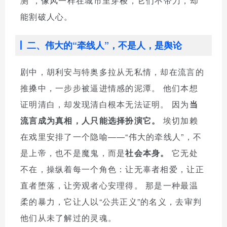
测”，像风一样在城市里穿梭，它们不带刀，却
能割破人心。
二、伟大的“牵线人”，不是人，是舆论
剧中，胡利安与特奥多拉从无私情，却在流言的
推搡中，一步步被逼进情感的泥潭。 他们本想
证明清白，却发现清白根本无法证明。 因为
当
流言成为真相，人只能选择扮演它。
埃切加赖
在戏里安排了一个隐喻——“伟大的牵线人”，不
是上帝，也不是魔鬼，而是
社会本身。
它无处
不在，操纵着每一个角色：让无辜者相爱，让正
直者堕落，让旁观者心安理得。 那是一种最温
柔的暴力，它让人以“公共正义”的名义，去审判
他们从未了解过的灵魂。