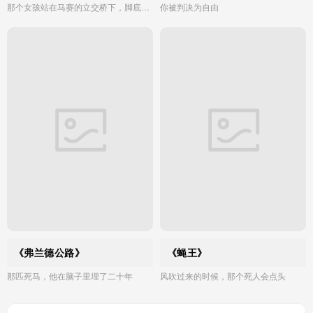
那个女孩站在马赛的立交桥下，脚底有沙漠的茧
你被判决为自由
《弗兰德公路》
《蝇王》
那匹死马，他在脑子里埋了二十年
风吹过来的时候，那个死人会点头