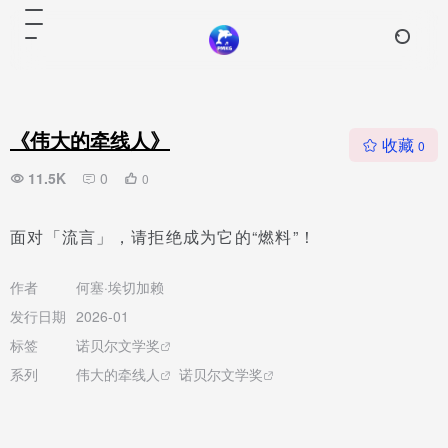
《伟大的牵线人》
收藏
0
11.5K
0
0
面对「流言」，请拒绝成为它的“燃料”！
作者
何塞·埃切加赖
发行日期
2026-01
标签
诺贝尔文学奖
系列
伟大的牵线人
诺贝尔文学奖