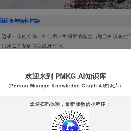
用经验与牺牲铺路
年迈或带伤的个体。它们用一生积累的嗅觉与地形知识掌控
，用死亡为整队换取脱身时间。
危险挡在门外
欢迎来到 PMKG AI知识库
成，它们像两排移动的篱笆，随时准备侧扑或回身咬住偷袭
(Person Manage Knowledge Graph AI知识库)
二梯队被视为“狼阵的牙齿”。
被双重守护的“命脉”
欢迎扫码体验，最新版微信小程序：
则像掌上明珠。前后两翼各有一组精英狼轮流照应，任何试
幼崽的存活率直接决定未来种群的强弱。