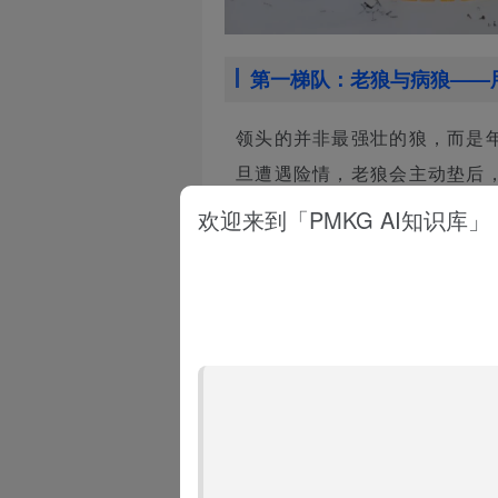
第一梯队：老狼与病狼——
领头的并非最强壮的狼，而是
旦遭遇险情，老狼会主动垫后
欢迎来到「PMKG AI知识库」
第二梯队：精英前锋——把
由最灵活、最警惕的壮年狼组
行进路线就会瞬间暴露，因此第
第三梯队：母狼与幼崽——
母狼负责维系家族纽带，小狼
两道钢铁防线。对狼群而言，