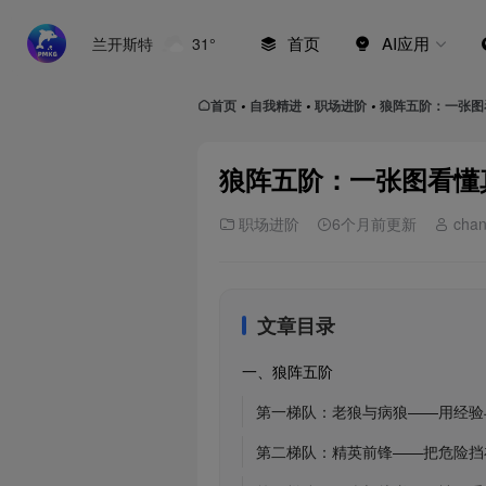
首页
AI应用
兰开斯特
31°
首页
自我精进
职场进阶
狼阵五阶：一张图
•
•
•
狼阵五阶：一张图看懂
职场进阶
6个月前更新
chan
文章目录
一、狼阵五阶
第一梯队：老狼与病狼——用经验
第二梯队：精英前锋——把危险挡