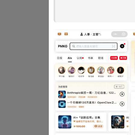
第四梯队：后翼卫士——与
同样由最强壮的个体组成，却
草原上，后翼若被撕开，整支队
第五梯队：孤影狼王——看
只有当光线恰好、视角恰好，
却对每一只成员的动向了如指
二、为什么人类需要向狼
层级不是权力游戏，而是风险分
牺牲被制度化——老狼的死亡不