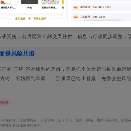
能感知队伍的速度、方向和潜在危险，这种“全员共享情报”
队或受伤，前后两翼立刻交叉补位，信息与行动同步调整，
而是风险共担
真正的“王牌”不是锋利的牙齿，而是把个体命运与集体命运
而头疼时，不妨回到草原——那里早已给出答案：先学会把风
织管理
G AI知识库」原创和所有，未经许可，任何个人、媒体、网站、团体不得转载、抄袭
留追究相关法律责任的权利。