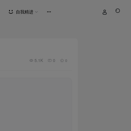
自我精进
5.1K
0
0