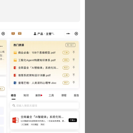
袭发生，立刻回身封堵缺口。在
后。狼王几乎不参与正面冲突，
，五阶阵型就是一盘散沙。
冲锋，该断后时断后。
族群更长的生存曲线。