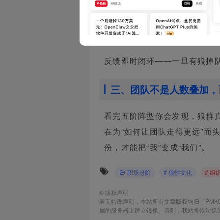
信息透明到个体——每只狼都
零延迟。
反馈即时闭环——一旦有狼掉
三、团队不是人数叠加，
看完五阶阵型你会发现，狼群
在为“如何让团队走得更远”
份，才能把“我”变成“我们”。
职场进阶
# 狼性文化
# 组
©
版权声明
若无特殊声明，本站所有文章版权均归「PMK
属的服务器上建立镜像。否则，我站将依法保