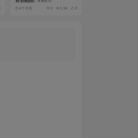
职场进阶
# AI学习
0
4个月前
0
5.3K
0