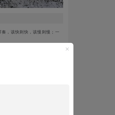
节奏，该快则快，该慢则慢；一
者。前翼一旦失守，整支队伍的
图靠近的猎豹或鬣狗都会先穿过