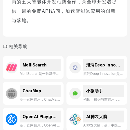
内的五大智能体开发框架合作，为全球开发者提
供一周的免费API访问，加速智能体应用的创新
与落地。
相关导航
MeiliSearch
混沌Deep Innovation
MeiliSearch是一款基于Rust语言开发的高性能、易用且开源的搜索引擎，专注于提供极速的搜索体验和用户友好的界面。
混沌Deep Innovation是一款集成了多种前沿AI模型（如GPT-4、Claude 3、Midjourney等）的智能平台，旨在通过AI驱动的创新方法学，帮助用户系统性地解决复杂商业问题、激发创意并生成可落地的解决方案。
ChatMap
小微助手
基于官网信息，ChatMap的一句话简介为：**基于AI的思维导图工具，通过对话快速生成并分享可视化思维导图。**
抱歉，根据当前信息，无法提供关于“小微助手”应用的核心价值和能力描述。
OpenAI Playground
AI神农大脑
基于官网信息，OpenAI Playground是一款无需编程即可直接在网页上实验、测试和调整GPT系列模型的交互式AI应用平台。
AI神农大脑：基于中医药领域知识图谱与大语言模型技术，为中医诊疗、科研与教学提供智能辅助决策与知识服务。