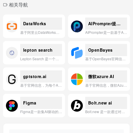
相关导航
DataWorks
AIPrompter提示词插件
基于阿里云DataWorks官网信息，为您生成以下一句话简介： DataWorks是阿里云提供的一站式智能大数据开发治理平台，集数据集成、开发、治理、运维于一体，助力企业高效构建数据仓库、实现数据资产化管理与全链路数据治理。
AIPrompter是一款基于AI技术的浏览器插件，专为优化提示词设计而打造，帮助用户更高效地生成精准、专业的AI对话指令。
lepton search
OpenBayes
Lepton Search 是一个基于 AI 的搜索应用，目前因 Cloudflare 域名解析问题（Error 1016）暂时无法访问。
基于OpenBayes官网信息，一句话简介：OpenBayes是一个专注于机器学习和深度学习的一站式算力平台，提供高性能GPU资源、预置开发环境、数据集与模型管理服务，助力AI开发者高效构建与部署智能应用。
gptstore.ai
微软azure AI
基于官网信息，为每个AI应用生成一句话简介。
基于官网信息，微软Azure AI应用是一套集成了Azure OpenAI服务、认知服务及机器学习等功能的综合性云AI平台，旨在通过预构建的API、模型和工具，赋能企业快速构建、部署和管理具有对话、视觉、语音及决策能力的智能应用。
Figma
Bolt.new ai
Figma是一款集AI驱动的设计、协作和开发于一体的全能型产品设计平台，让团队从创意构思到最终产品无缝衔接。
Bolt.new 是一款通过对话式AI交互，让用户能够快速创建从网站到完整应用的一站式开发平台。