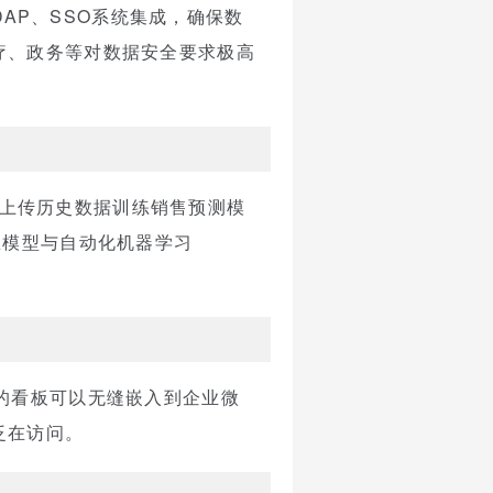
DAP、SSO系统集成，确保数
疗、政务等对数据安全要求极高
通过上传历史数据训练销售预测模
练模型与自动化机器学习
的看板可以无缝嵌入到企业微
泛在访问。