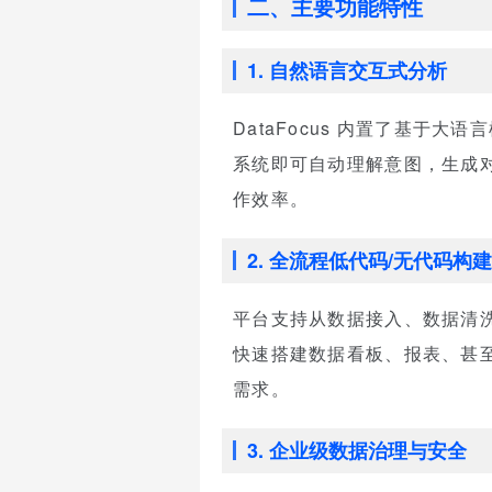
二、主要功能特性
1. 自然语言交互式分析
DataFocus 内置了基于
系统即可自动理解意图，生成
作效率。
2. 全流程低代码/无代码构建
平台支持从数据接入、数据清
快速搭建数据看板、报表、甚至
需求。
3. 企业级数据治理与安全