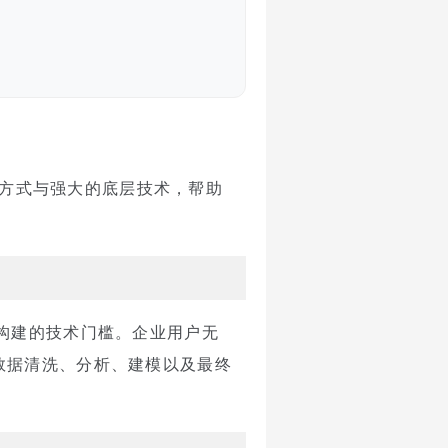
操作方式与强大的底层技术，帮助
应用构建的技术门槛。企业用户无
数据清洗、分析、建模以及最终