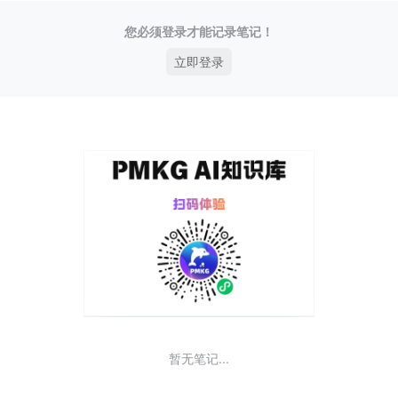
您必须登录才能记录笔记！
立即登录
暂无笔记...