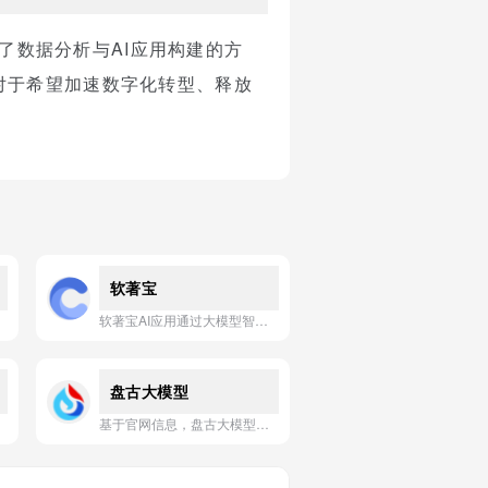
义了数据分析与AI应用构建的方
对于希望加速数字化转型、释放
软著宝
软著宝AI应用通过大模型智能生成全套申请材料，15分钟即可完成，支持自动填写表单，显著提升软著申请的下证率和效率。
盘古大模型
基于官网信息，盘古大模型应用的一句话简介是：盘古大模型是华为云推出的行业大模型，旨在通过AI技术赋能千行百业，提供从基础模型到行业解决方案的全栈式服务。