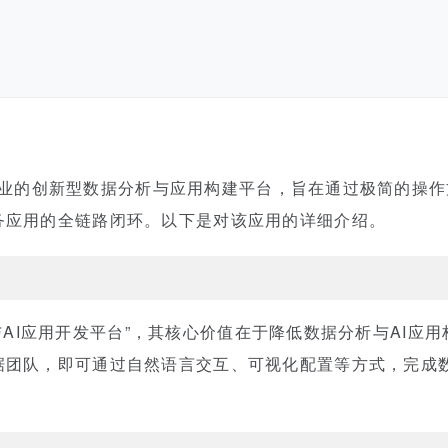
向现代企业的创新型数据分析与应用构建平台，旨在通过极简的
务应用的全链路闭环。以下是对该应用的详细介绍。
据分析与AI应用开发平台”，其核心价值在于降低数据分析与AI
据团队，即可通过自然语言交互、可视化配置等方式，完成