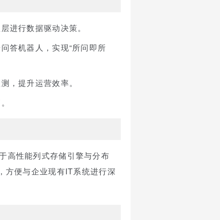
理层进行数据驱动决策。
问答机器人，实现“所问即所
预测，提升运营效率。
销。
层基于高性能列式存储引擎与分布
K，方便与企业现有IT系统进行深