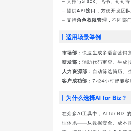
– 支持与Slack、飞书、钉
– 提供
API接口
，方便开发团队
– 支持
角色权限管理
，不同部
适用场景举例
市场部
：快速生成多语言营销
研发部
：辅助代码审查、生成技
人力资源部
：自动筛选简历、
客户成功部
：7×24小时智能
为什么选择AI for Biz？
在众多AI工具中，AI for Bi
理体系——从数据安全、成本