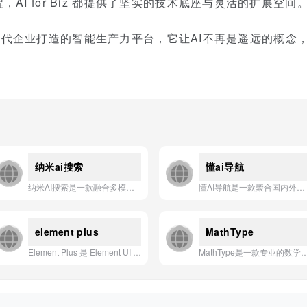
AI for Biz 都提供了坚实的技术底座与灵活的扩展空间
 是专为现代企业打造的智能生产力平台，它让AI不再是遥远的概
纳米ai搜索
懂ai导航
纳米AI搜索是一款融合多模态感知与深度推理能力的下一代智能搜索引擎，致力于通过实时联网与知识图谱技术，为用户提供精准、全面且可溯源的答案。
懂AI导航是一款聚合国内外主流AI工具与资源的智能导航应用，帮助用户快速发现、访问和管理各类人工智能平台。
element plus
MathType
Element Plus 是 Element UI 的 Vue 3 升级版，专为现代前端开发设计的高质量桌面端组件库。
MathType是一款专业的数学公式编辑器，支持在文档、网页及各类在线平台中轻松创建