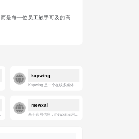
。
念，而是每一位员工触手可及的高
kapwing
Kapwing 是一个在线多媒体编辑平台，帮助用户通过AI工具快速创建和编辑视频、图片及GIF内容。
mewxai
和插入复杂的数学符号与方程式。
基于官网信息，mewxai应用的一句话简介是：Mewx AI 是一款集成了先进大语言模型的智能助手应用，旨在通过自然对话和智能分析，为用户提供高效的信息处理与决策支持。