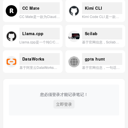
CC Mate
Kimi CLI
CC Mate是一款为Claude Code提供多配置切换、可视化设置、用量监控和MCP服务器管理的桌面工具。
Kimi Code CLI 是一款运行在终端中的 AI 智能体，能够帮助用户自主完成软件开发任务与终端操作。
Llama.cpp
Scilab
Llama.cpp是一个纯C/C++实现、无依赖、支持多种硬件后端和量化格式的本地大语言模型推理框架。
基于官网信息，Scilab是一款开源、跨平台的数值计算与科学工程仿真软件，提供类似MATLAB的编程环境，广泛应用于信号处理、控制系统设计及数学建模等领域。
DataWorks
gpts hunt
基于阿里云DataWorks官网信息，为您生成以下一句话简介： DataWorks是阿里云提供的一站式智能大数据开发治理平台，集数据集成、开发、治理、运维于一体，助力企业高效构建数据仓库、实现数据资产化管理与全链路数据治理。
基于官网信息，一句话简介：**GPTs Hunt 是一个专注于发现、分享和探索优质 GPTs 应用的平台，帮助用户轻松找到最适合自己的 AI 助手。**
您必须登录才能记录笔记！
立即登录