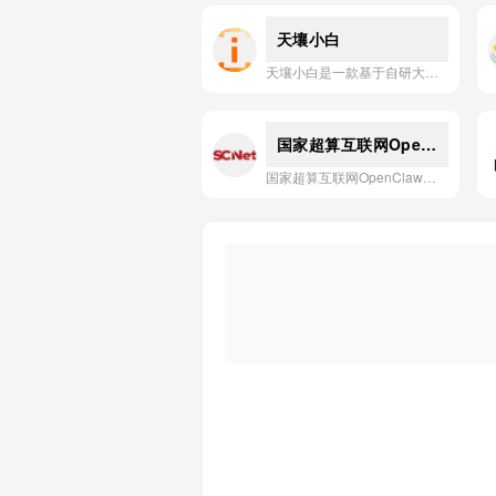
天壤小白
天壤小白是一款基于自研大模型，融合知识库、工作流和智能体等能力，为企业提供高效、安全、可定制的AI应用开发平台。
国家超算互联网OpenClaw
国家超算互联网OpenClaw应用是一键部署、全天候在线的私有化AI助手，提供安全、个性化的智能服务。