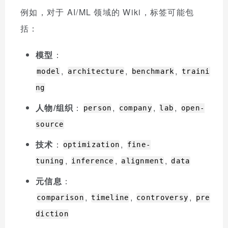
例如，对于 AI/ML 领域的 Wiki，标签可能包
括：
模型
：
,
,
,
model
architecture
benchmark
traini
ng
人物/组织
：
,
,
,
person
company
lab
open-
source
技术
：
,
optimization
fine-
,
,
,
tuning
inference
alignment
data
元信息
：
,
,
,
comparison
timeline
controversy
pre
diction