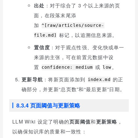
出处
：对于综合了 3 个以上来源的页
面，在段落末尾添
加
^[raw/articles/source-
标记，以追溯信息来源。
file.md]
置信度
：对于观点性强、变化快或单一
来源的主张，可在前置元数据中设
置
或
。
confidence: medium
low
更新导航
：将新页面添加到
的正
index.md
确部分，并更新“总页数”和“最后更新”日期。
8.3.4 页面阈值与更新策略
LLM Wiki 设定了明确的
页面阈值
和
更新策略
，
以确保知识库的质量和一致性：