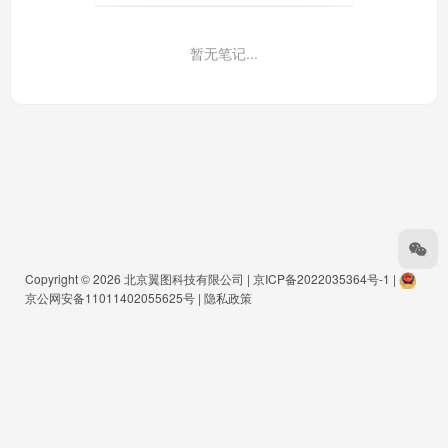
暂无笔记...
Copyright © 2026
北京翼图科技有限公司
|
京ICP备2022035364号-1
|
京公网安备11011402055625号
|
隐私政策
Warning
: Undefined array key "buts" in
/www/wwwroot/www.pmkg.net/wp-
content/themes/onenav/inc/functions/io-footer.php
on line