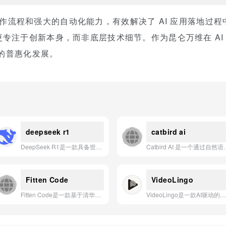
视化的操作流程和强大的自动化能力，有效解决了 AI 应用落地
专注于创新本身，而非底层技术细节。作为昆仑万维在 AI 
术的普惠化发展。
deepseek r1
catbird ai
DeepSeek R1是一款具备世界顶级推理性能的AI模型，大幅提升了Agent能力，已在网页端、APP和API上线。
Catbird AI 是一个通过自然语言对话即可
Fitten Code
VideoLingo
Fitten Code是一款基于清华团队自研Jittor深度学习框架、以毫秒级响应速度和显著高于竞品的代码采纳率与准确性为核心优势的下一代AI编程工具。
VideoLingo是一款AI驱动的影视级双语字幕与配音生成应用，致力于通过精准翻译、文化本地化和自然语音合成，让全球知识交流无界化。