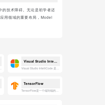
过程中的技术障碍。无论是初学者还
应用领域的重要布局，Model
Visual Studio IntelliCode
自动化完成复杂网页操作（如数据抓取、表单填写等）的智能浏览器代理工具。
Visual Studio IntelliCode 是一款利用人工智能增强代码编写效率的扩展工具，通过上下文感知的智能提示、代码补全和最佳实践推荐，帮助开发者更快速、更准确地编写高质量代码。
TensorFlow
TensorFlow是一个端到端的开源机器学习平台，提供直观的API和丰富的工具生态系统，使开发者能够轻松构建、训练和部署可在任何环境中运行的机器学习模型。