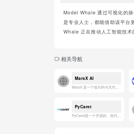
Model Whale 通过可
是专业人士，都能借助该平台更
Whale 正在推动人工智能技
相关导航
MarsX AI
MarsX 是一个低代码与无代码融合的AI原生应用开发平台，通过模块化组件和自动化工作流，让开发者与业务人员都能快速构建和迭代复杂的AI驱动应用。
PyCaret
PyCaret是一个开源的、低代码的Python机器学习库，旨在通过自动化机器学习工作流程（如数据预处理、模型训练、调优和部署），帮助用户快速高效地构建和比较多种机器学习模型。