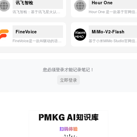
讯飞智检
Hour One
讯飞智检：基于讯飞星火认知大模型与工业视觉技术，打造软硬一体化的智能质检解决方案，赋能制造业实现高效、精准的质量管控。
Hour One 是一款基于官网信息的AI应用，专注
FineVoice
MiMo-V2-Flash
FineVoice是一款AI驱动的语音克隆与实时变声应用，支持多种语言和角色切换，赋能内容创作与虚拟交互。
基于小米MiMo Studio官网信息，MiMo-V2.5系列显著增
您必须登录才能记录笔记！
立即登录