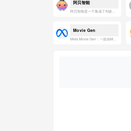
阿贝智能
阿贝智能是一个集成了AI故事生成、绘本制作、语音合成及多种创意工具的综合性平台，旨在通过科技赋能，为儿童和家庭提供个性化、富有教育意义的创作与娱乐体验。
Movie Gen
Meta Movie Gen：一款由Meta推出的AI视频生成工具，能够根据文本描述自动创建逼真的视频内容。