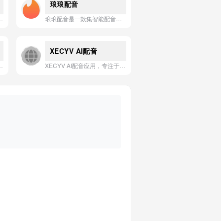
琅琅配音
于通过虚拟角色和自动化技术，快速生成专业级视频内容。
琅琅配音是一款集智能配音、声音克隆与海量音效素材于一体的在线AI语音合成平台，致力于为用户提供高效、专业且富有表现力的音频内容创作解决方案。
XECYV AI配音
强了长程推理、智能代理、全模态百万级上下文及语音克隆与精细控制能力。
XECYV AI配音应用，专注于提供高效、自然的AI语音合成服务，满足多样化的配音需求。