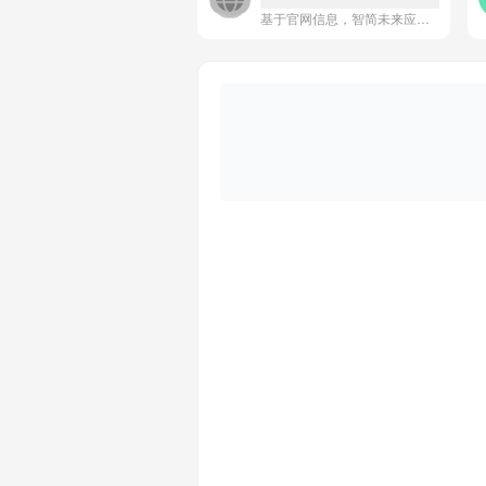
基于官网信息，智简未来应用的一句话简介为：**智简未来致力于通过AI技术简化复杂业务流程，为企业提供智能、高效的自动化解决方案。**