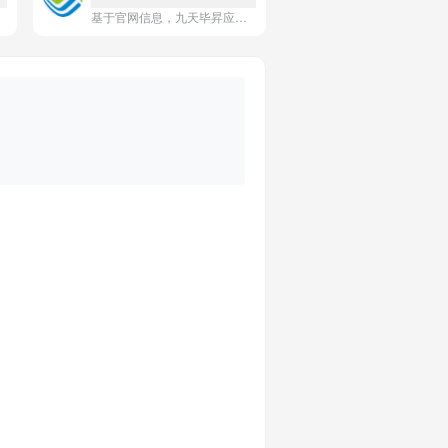
基于官网信息，九天毕昇应用的一句话简介是：**基于昇腾AI基础软硬件平台，提供全栈全场景的人工智能开发与实训服务。**