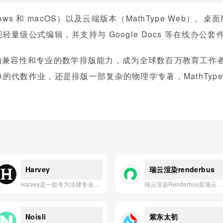
ndows 和 macOS）以及云端版本（MathType Web
量级公式编辑，并支持与 Google Docs 等在线办公
、强大的兼容性和专业的数学排版能力，成为全球数百万教育工
的代数作业，还是排版一部复杂的物理学专著，MathTyp
Harvey
瑞云渲染renderbus
Harvey是一款专为法律专业人士设计的AI助手，能够协助完成法律研究、文件分析、合同审查及合规任务等工作。
瑞云渲染Renderbus是瑞云科技旗下基于云计算技术的影视动画渲染服务平台，为全球用户提供高效、稳定、安全的云端渲染解决方案。
Noisli
紫东太初