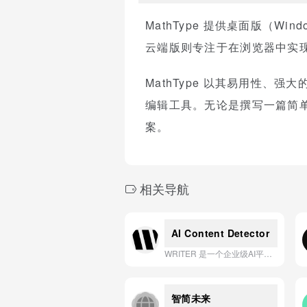
MathType 提供桌面版（Wi
云端版则专注于在浏览器中实现轻
MathType 以其易用性
编辑工具。无论是撰写一篇简单
案。
相关导航
AI Content Detector
WRITER 是一个企业级AI平台，它通过可委派、具备深度领域知识的智能体，将公司的品牌标准、工作流程和工具系统编码其中，从而自动化执行从内容创作到营销分析等复杂任务，实现规模化、合规且品牌一致的高质量输出。
智简未来