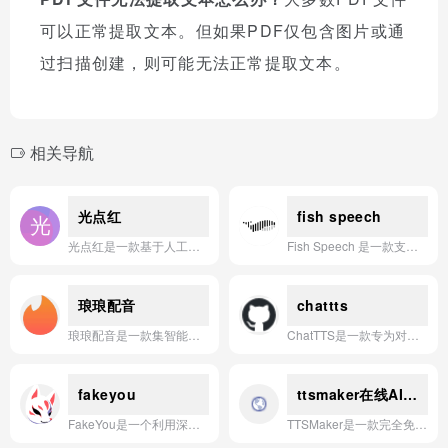
可以正常提取文本。但如果PDF仅包含图片或通
过扫描创建，则可能无法正常提取文本。
相关导航
光点红
fish speech
光点红是一款基于人工智能技术的色彩识别应用，专注于快速精准识别红色元素，助力用户轻松获取红色文化、品牌标识及视觉设计中的色彩信息。
Fish Speech 是一款支持实时情感控制与声音克隆的高表现力AI语音生成应用。
琅琅配音
chattts
琅琅配音是一款集智能配音、声音克隆与海量音效素材于一体的在线AI语音合成平台，致力于为用户提供高效、专业且富有表现力的音频内容创作解决方案。
ChatTTS是一款专为对话场景打造的、支持中英文和韵律控制的自然语音合成AI应用，能够生成高度逼真且富有情感表达的语音。
fakeyou
ttsmaker在线AI配音工具
FakeYou是一个利用深度学习和文本转语音技术，让用户通过输入文本即可生成由名人、角色或自定义声音朗读的逼真语音内容的AI应用。
TTSMaker是一款完全免费的在线AI文本转语音工具，支持50多种语言和超过300种语音风格，可一键生成高质量、可商用的自然语音音频。