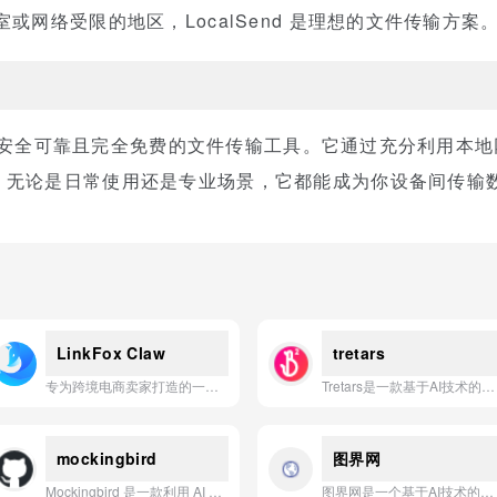
或网络受限的地区，LocalSend 是理想的文件传输方案
能强大、安全可靠且完全免费的文件传输工具。它通过充分利用本
。无论是日常使用还是专业场景，它都能成为你设备间传输
LinkFox Claw
tretars
专为跨境电商卖家打造的一站式AI工作助手，支持一键云端部署、安全独立运行，并可快速调用多维数据源与40+工具，助力高效运营。
Tretars是一款基于AI技术的智能写作助手，帮助用户高效生成高质量内容。
mockingbird
图界网
Mockingbird 是一款利用 AI 技术将人声瞬间转换为多种语言和风格的语音克隆与翻译应用。
图界网是一个基于AI技术的智能设计平台，能够一键生成专业级海报、Logo、PPT等视觉内容，帮助用户零基础快速完成高质量设计。