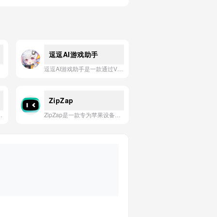
逗逗AI游戏助手
逗逗AI游戏助手是一款通过VLM技术实现实时语音连麦、场景识别与攻略指引的AI游戏伙伴应用，旨在重塑游戏体验并提供陪伴式互动。
ZipZap
电商平台运营与选品流程的AI应用工具。
ZipZap是一款专为苹果设备设计的智能截图美化工具，可一键去除截图中的状态栏、生成带设备框架的截图，并支持自定义壁纸和样式。