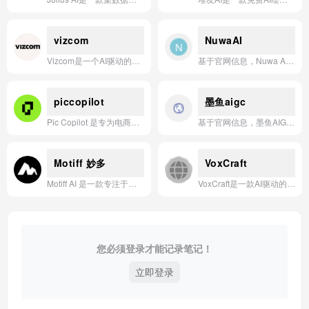
vizcom
NuwaAI
Vizcom是一个AI驱动的产品设计平台，帮助设计师从草图到渲染、迭代到实物，加速创意落地。
基于官网信息，Nuwa AI是一款集成了智能对话、图像生成与编辑、语音交互等功能的通用型AI应用。
piccopilot
墨鱼aigc
Pic Copilot 是专为电商打造的AI设计工具，帮助商家一键生成高质量商品图与营销素材，实测可提升点击率54.7%。
基于官网信息，墨鱼AIGC应用的一句话简介是：墨鱼AIGC是一款集成AI写作、AI绘画、AI对话等功能的智能创作工具，致力于为用户提供高效、便捷的AI辅助创作体验。
Motiff 妙多
VoxCraft
Motiff AI 是一款专注于生成生产就绪级用户界面的智能设计工具，能够通过文本、线框图、截图或产品需求文档等多种输入方式，快速创建高质量、可编辑且风格一致的 UI 设计，并直接导出至工作流或生成代码。
VoxCraft是一款AI驱动的3D内容生成应用，支持通过文本或图像快速创建高质量3D模型和动画。
您必须登录才能记录笔记！
立即登录