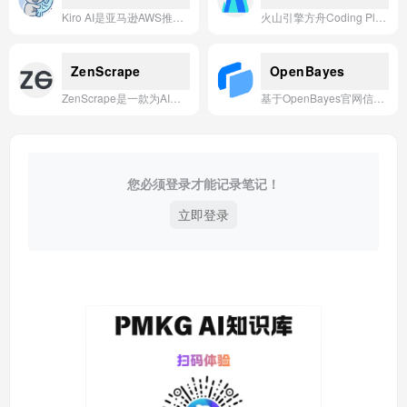
Kiro AI是亚马逊AWS推出的代理式IDE编程工具，通过“四层循环”重塑开发流程，帮助开发者在10分钟内将一句口语需求转化为可运行的微服务原型。
火山引擎方舟Coding Plan是为开发者提供的一站式AI编程订阅服务，集成多个主流国产编程模型并兼容多种编码工具，以稳定高效的性能助力代码生成与开发效率提升。
ZenScrape
OpenBayes
ZenScrape是一款为AI应用提供极速、可靠的实时网络数据抓取API，帮助开发者轻松将任何网页内容转化为结构化数据。
基于OpenBayes官网信息，一句话简介：OpenBayes是一个专注于机器学习和深度学习的一站式算力平台，提供高性能GPU资源、预置开发环境、数据集与模型管理服务，助力AI开发者高效构建与部署智能应用。
您必须登录才能记录笔记！
立即登录