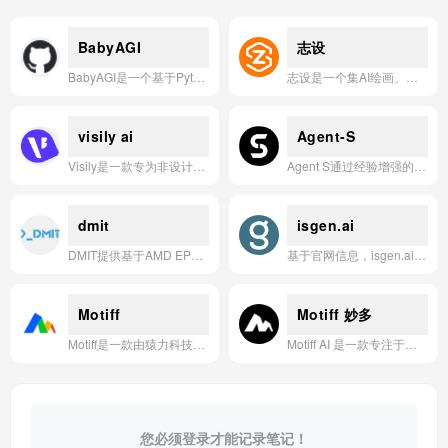
BabyAGI
志设
BabyAGI是一个基于Python的实验性框架，通过函数注册与依赖管理机制，支持构建能够自我迭代、自动执行任务的自主AI代理系统。
志设是一个集AI绘画、智能设计工具与海量设计素材于一体的综合性在线设计平台，旨在为用户提供从灵感激发到成品输出的全流程AI赋能设计解决方案。
visily ai
Agent-S
Visily是一款专为非设计师打造的AI驱动原型设计工具，能将粗糙想法快速转化为精美的可视化产品方案。
Agent S通过经验增强的分层规划与记忆机制，实现了像人类一样自主操作计算机完成复杂任务。
dmit
isgen.ai
DMIT提供基于AMD EPYC处理器与Intel数据中心SSD的高性能云计算基础设施，支持全球多节点部署、DDoS防护及快速实例部署。
基于官网信息，isgen.ai 是一款利用AI技术，帮助用户将文字和图像快速转化为高质量、可定制的3D内容的应用。
Motiff
Motiff 妙多
Motiff是一款由猿力科技研发的、集成AI功能的专业UI设计工具。
Motiff AI 是一款专注于生成生产就绪级用户界面的智能设计工具，能够通过文本、线框图、截图或产品需求文档等多种输入方式，快速创建高质量、可编辑且风格一致的 UI 设计，并直接导出至工作流或生成代码。
您必须登录才能记录笔记！