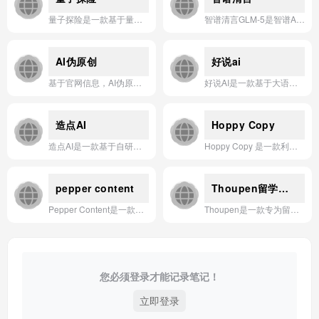
量子探险是一款基于量子计算原理的AI应用，通过模拟量子算法帮助用户解决复杂的优化和机器学习问题，显著提升计算效率与探索能力。
智谱清言GLM-5是智谱AI推出的最新旗舰级AI助手，具备强大的多模态理解、自主联网、长上下文处理和智能体协作能力，为用户提供一站式、可深度定制的智能服务体验。
AI伪原创
好说ai
基于官网信息，AI伪原创应用是一款利用深度学习模型，在保留原文核心语义的基础上，自动进行语言重组与风格转换的内容改写工具。
好说AI是一款基于大语言模型的AI社交应用，支持用户与多个AI角色进行沉浸式语音或文字对话，旨在提供陪伴、娱乐与情感交流的智能互动体验。
造点AI
Hoppy Copy
造点AI是一款基于自研模型、无需部署、支持私有化且安全可控的AI应用构建平台，让用户通过自然语言即可快速生成并上线各类AI应用。
Hoppy Copy 是一款利用人工智能技术，帮助营销人员快速生成高质量电子邮件、新闻简报和落地页文案的自动化营销工具。
pepper content
Thoupen留学生论文
Pepper Content是一款AI驱动的内容营销平台，通过自动化内容创作、协作与优化，帮助企业高效规模化地生产高质量内容。
Thoupen是一款专为留学生设计的AI论文写作助手，提供从选题、大纲、文献综述到润色降重的一站式智能支持。
您必须登录才能记录笔记！
立即登录