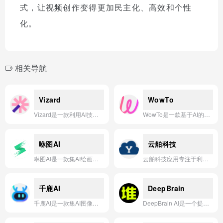
式，让视频创作变得更加民主化、高效和个性
化。
相关导航
Vizard
WowTo
Vizard是一款利用AI技术将长视频自动剪辑成适合TikTok、Instagram、YouTube Shorts等平台的病毒式传播短片的智能工具。
WowTo是一款基于AI的智能知识库与FAQ管理平台，可快速将常见问题转化为视频、文章和聊天机器人，帮助企业自助式解答客户问题。
咻图AI
云舶科技
咻图AI是一款集AI绘画、AI视频生成、AI设计、AI写作于一体的全能型智能创作平台，通过先进的AI技术帮助用户轻松实现从文字到图像、视频、设计稿和文案的高效创作。
云舶科技应用专注于利用AI技术驱动虚拟数字人交互与内容生成，为企业提供低成本、高互动的3D虚拟直播与营销解决方案。
千鹿AI
DeepBrain
千鹿AI是一款集AI图像处理、智能设计、视频剪辑与跨境电商模板于一体的全能型在线创作平台，致力于为用户提供高效、专业的一站式视觉内容生成与优化解决方案。
DeepBrain AI是一个提供AI视频生成、数字人创建和文本转视频服务的平台，旨在简化视频制作流程，让用户能够快速创建专业质量的视频内容。