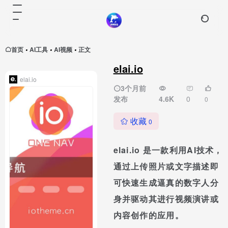
首页
AI工具
AI视频
正文
•
•
•
elai.io
elai.io
3个月前
发布
4.6K
0
0
收藏
0
elai.io 是一款利用AI技术，
通过上传照片或文字描述即
可快速生成逼真的数字人分
身并驱动其进行视频演讲或
内容创作的应用。