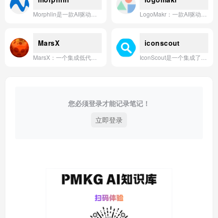
Morphlin是一款AI驱动的交易分析应用，通过智能数据洞察和自动化工具赋能用户提升交易决策效率。
LogoMakr：一款AI驱动的在线Logo设计工具，让用户通过丰富的图标和字体库，快速创建个性化品牌标志。
MarsX
iconscout
MarsX：一个集成低代码、无代码与专业代码开发，并内置App Store生态的AI驱动型应用开发平台，让开发者、创作者与企业家能协作构建并商业化从简单工具到复杂产品的任何应用。
IconScout是一个集成了超过1400万设计资产与AI生成工具的设计生态系统，帮助用户高效创建和定制图标、插画及3D素材。
您必须登录才能记录笔记！
立即登录