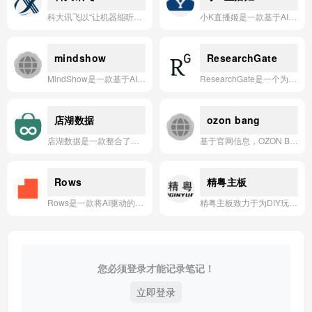
科大讯飞以“让机器能听会说、能理解会思考”为使命，通过AI技术赋能教育、城市、医疗、工业、汽车、金融等多元领域，助力因材施教、城市可持续成长、企业提质增效、医疗资源公平可及等愿景照进现实。
小K直播姬是一款基于AI技术的智能直播辅助工具，专为提升直播效率与互动体验而设计。
mindshow
ResearchGate
MindShow是一款基于AI的快速生成演示文稿工具，用户只需输入主题或内容，即可自动生成结构与设计精美的PPT。
ResearchGate是一个为科研人员提供学术成果共享、交流与合作的专业社交网络平台。
店湖数据
ozon bang
店湖数据是一款整合了全球电商平台、独立站与社媒广告的海量数据，为卖家提供一站式选品、竞品分析和运营优化的AI应用。
基于官网信息，OZON Bang应用的一句话简介是：**OZON Bang是一款专为卖家设计的移动应用，提供实时销售数据、订单管理和库存监控功能，帮助高效运营店铺。**
Rows
精粤主板
Rows是一款将AI驱动的数据连接与自动化能力融入电子表格的智能平台，让用户无需代码即可轻松整合、分析和可视化来自多种来源的实时数据。
精粤主板致力于为DIY玩家和AI应用开发者提供高性价比、稳定可靠的硬件平台，助力从日常办公到高性能计算的全场景应用。
您必须登录才能记录笔记！
立即登录