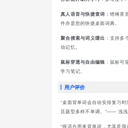
真人语音与快捷查词
：铿锵英
件亦是您的快捷桌面词典。
聚合搜索与词义缓出
：支持多
动记忆。
鼠标穿透与自由编辑
：鼠标可
学习笔记。
用户评价
“桌面背单词会自动安排复习
且题型多样不单调。”—— 浅
“很适合用来背单词，尤其是