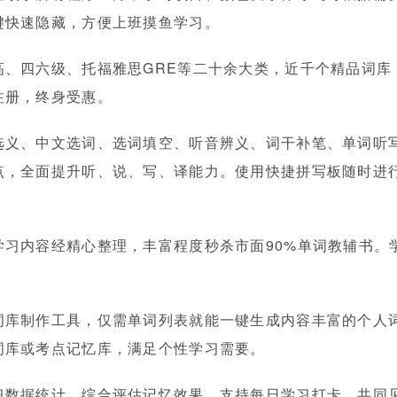
键快速隐藏，方便上班摸鱼学习。
高、四六级、托福雅思GRE等二十余大类，近千个精品词库
注册，终身受惠。
选义、中文选词、选词填空、听音辨义、词干补笔、单词听
点，全面提升听、说、写、译能力。使用快捷拼写板随时进
。
学习内容经精心整理，丰富程度秒杀市面90%单词教辅书。
词库制作工具，仅需单词列表就能一键生成内容丰富的个人词库
词库或考点记忆库，满足个性学习需要。
习数据统计，综合评估记忆效果，支持每日学习打卡，共同