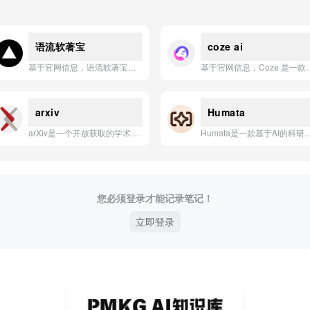
语流软著宝
coze ai
基于官网信息，语流软著宝应用的一句话简介是： 智能生成符合规范的软件著作权申请材料，高效助力软著申报全流程。
基于官网信息，Coze 是一款由字节跳动推出的 AI 应用开发平台，旨在通过提供丰富
arxiv
Humata
arXiv是一个开放获取的学术预印本平台，主要涵盖物理学、数学、计算机科学、定量生物学、定量金融、统计学、电气工程与系统科学以及经济学等领域的研究论文。
Humata是一款基于AI的科研文档分析工具，能够帮助用户快速
您必须登录才能记录笔记！
立即登录