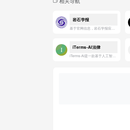
相关导航
岩石学报
基于官网信息，岩石学报应用是一本专注于岩石学、矿物学及相关地球科学领域的高水平学术期刊。
iTerms-AI法律
iTerms-AI是一款基于人工智能的法律合同审查与谈判平台，能够自动分析合同条款、识别潜在风险并提供谈判建议，帮助企业和法务团队高效、安全地处理法律文件。