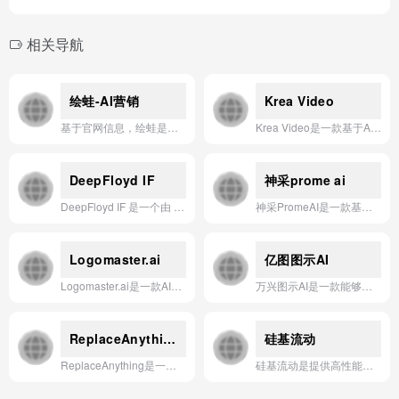
相关导航
绘蛙-AI营销
Krea Video
基于官网信息，绘蛙是一款AI营销应用，旨在通过智能生成营销文案与视觉内容，帮助用户高效创作并提升内容营销效果。
Krea Video是一款基于AI的实时视频生成与增强工具，支持通过文本提示、图像输入或风格参考，轻松创作并扩展高质量视频内容。
DeepFloyd IF
神采prome ai
DeepFloyd IF 是一个由 Stability AI 开发的先进文本到图像生成模型，具备高保真度、深度语言理解和照片级真实感渲染能力。
神采PromeAI是一款基于官网信息的AI应用，专注于通过智能技术为用户提供高效、精准的创意生成与图像处理解决方案。
Logomaster.ai
亿图图示AI
Logomaster.ai是一款AI驱动的在线Logo设计工具，让用户无需设计技能即可在5分钟内创建并下载专业的品牌标识。
万兴图示AI是一款能够通过一句话描述，快速生成流程图、思维导图、SWOT分析等专业图表，并具备文本与图表智能分析能力的AI绘图工具。
ReplaceAnything
硅基流动
ReplaceAnything是一个基于AI的图像编辑应用，允许用户通过选择特定区域并描述替换内容，轻松替换图片中的任意物体或人物。
硅基流动是提供高性能、高性价比、高稳定性的大模型推理与算力服务平台，助力企业一站式实现AI应用高效落地。