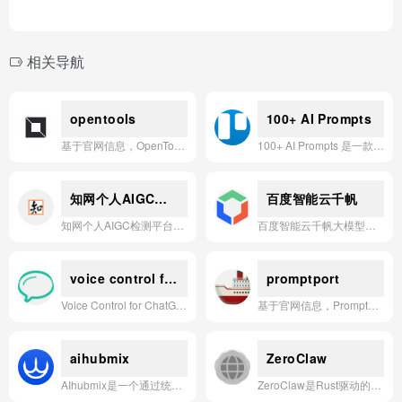
相关导航
opentools
100+ AI Prompts
基于官网信息，OpenTools 是一款为 AI 应用和智能体提供预构建、可扩展工具库的开源框架，旨在让开发者能够像使用乐高积木一样轻松集成和调用各种外部功能。
100+ AI Prompts 是一款为创作者提供的预置提示词库应用，帮助用户快速生成高质量内容，提升创意效率。
知网个人AIGC检测平台
百度智能云千帆
知网个人AIGC检测平台是一款基于海量学术资源与深度算法，专为个人用户提供高精准度AI生成内容识别与原创性验证的智能检测应用。
百度智能云千帆大模型平台：基于千帆大模型，提供包括模型训练、推理、部署及智能应用构建在内的一站式AI开发与应用服务。
voice control for chatgpt
promptport
Voice Control for ChatGPT 是一款通过语音指令与ChatGPT交互的浏览器扩展，支持语音输入和文本转语音输出。
基于官网信息，PromptPort是一款帮助用户高效管理、复用与迭代AI提示词（Prompt）的智能工具。
aihubmix
ZeroClaw
AIhubmix是一个通过统一API接口接入所有主流大语言模型的AI服务平台，支持无限并发、模型灵活切换及生态应用集成。
ZeroClaw是Rust驱动的超轻量AI助手框架，以<10ms启动时间和3.4MB二进制大小实现零开销、内存安全的下一代AI基础设施。