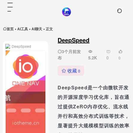
首页
AI工具
AI聊天
正文
•
•
•
DeepSpeed
DeepSpeed
3个月前发
布
5.2K
0
0
收藏
0
DeepSpeed是一个由微软开发
的开源深度学习优化库，旨在通
过提供ZeRO内存优化、流水线
并行和高效分布式训练等技术，
显著提升大规模模型训练的效率