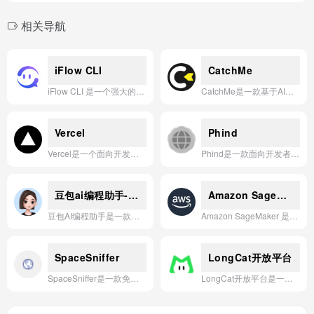
相关导航
iFlow CLI
CatchMe
iFlow CLI 是一个强大的命令行工具，能将自然语言指令转化为可执行的工作流，自动化复杂任务，显著提升开发与运维效率。
CatchMe是一款基于AI的智能约会应用，通过独特的游戏化机制和个性化匹配算法，帮助用户以轻松有趣的方式发现并联系真实世界的潜在伴侣。
Vercel
Phind
Vercel是一个面向开发者的AI云平台，提供从代码到部署的一体化工具链和基础设施，让开发者能够快速构建、预览和交付高性能的Web及AI应用。
Phind是一款面向开发者的AI搜索引擎，能够理解复杂的技术问题并提供实时代码示例与解决方案。
豆包ai编程助手-免费
Amazon SageMaker
豆包AI编程助手是一款免费、需登录使用的智能编程辅助应用（若受区域限制可选用Dola）。
Amazon SageMaker 是一项全托管的机器学习服务，帮助开发者与数据科学家快速构建、训练和部署模型。
SpaceSniffer
LongCat开放平台
SpaceSniffer是一款免费、便携的磁盘空间分析工具，通过树状图可视化布局帮助用户快速定位大文件和文件夹。
LongCat开放平台是一个集成了多种先进AI模型（如GPT-4o、Claude 3.5 Sonnet、DeepSeek等）的聚合平台，旨在通过统一的API接口和直观的Web界面，为用户提供高效、灵活且成本可控的智能应用开发与体验服务。