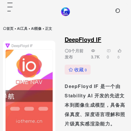
首页
AI工具
AI图像
正文
•
•
•
DeepFloyd IF
DeepFloyd IF
3个月前
发布
3.7K
0
0
收藏
0
DeepFloyd IF 是一个由
Stability AI 开发的先进文
本到图像生成模型，具备高
保真度、深度语言理解和照
片级真实感渲染能力。