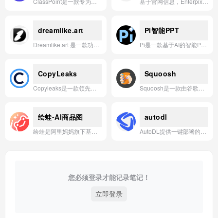
ClassPoint是一款专为教育场景设计的AI互动教学工具，通过集成实时答题、课堂反馈与智能评分功能，帮助教师提升课堂参与度与教学效率。
基于官网信息，Enterpix 是一款 AI 驱动的企业级视觉搜索与图片管理平台，可帮助团队快速、精准地检索和组织海量视觉资产。
dreamlike.art
Pi智能PPT
Dreamlike.art 是一款功能强大的AI艺术生成器，允许用户通过文本描述或上传图片，快速创建、编辑和定制高质量的独特数字艺术作品。
Pi是一款基于AI的智能PPT生成工具，能够将用户输入的文本、链接或文件快速转化为结构清晰、设计精美的演示文稿。
CopyLeaks
Squoosh
Copyleaks是一款领先的AI驱动内容完整性平台，提供超过99%准确率的AI内容与图像检测、抄袭检查及代码验证，帮助企业和教育机构保护知识产权、确保学术诚信并实现负责任的AI治理。
Squoosh是一款由谷歌Chrome团队开发的在线图片压缩工具，支持多种格式高效无损压缩。
绘蛙-AI商品图
autodl
绘蛙是阿里妈妈旗下基于生成式AI技术，为电商商家和达人提供商品图、模特图及营销文案生成的智能创作平台。
AutoDL提供一键部署的GPU云服务，支持主流AI模型快速运行与开发。
您必须登录才能记录笔记！
立即登录