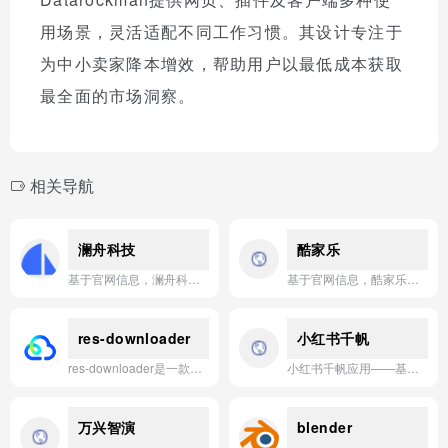
用场景，灵活适配不同工作习惯。其设计专注于
为中小卖家降本增效，帮助用户以最低成本获取
最全面的市场洞察。
相关导航
澜舟科技
酷家乐
基于官网信息，澜舟科技是一家专注于认知智能领域的人工智能公司，致力于为企业提供基于大模型的智能语言理解、生成与分析服务。
基于官网信息，酷家乐是一款专注于云渲染与智能设计的家居SaaS平台，通过AI技术赋能用户快速生成高质量3D效果图与装修方案。
res-downloader
小红书千帆
res-downloader是一款支持macOS和Windows系统的跨平台资源下载工具，可帮助用户高效下载和管理夸克网盘中的文件。
小红书千帆应用——基于大模型高效构建企业级AI原生应用的智能开发平台。
万兴智演
blender