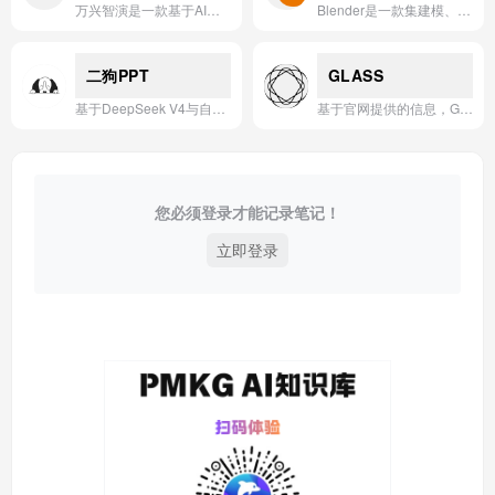
万兴智演是一款基于AI技术的智能演示与虚拟直播工具，专为教育、培训和在线会议场景打造，支持实时虚拟人像、动态背景与智能提词，帮助用户提升演示表现力与互动效率。
Blender是一款集建模、雕刻、动画、渲染、合成、视频编辑及VFX于一体的全能开源3D创作套件。
二狗PPT
GLASS
基于DeepSeek V4与自研AI Agent调度系统，专为中式职场优化的AI PPT生成工具，告别加班熬夜改稿。
基于官网提供的信息，GLASS是一款专注于AI应用创新的智能工具平台。
您必须登录才能记录笔记！
立即登录