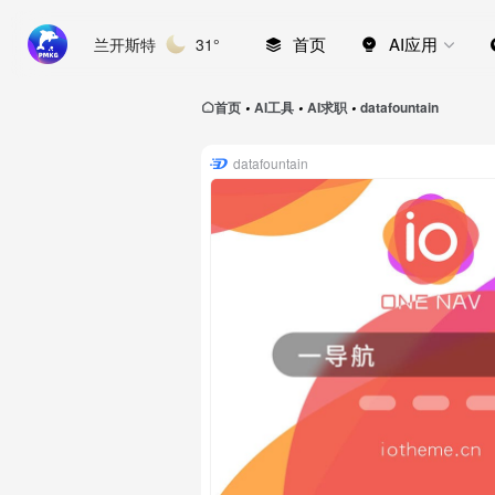
首页
AI应用
兰开斯特
31°
首页
AI工具
AI求职
datafountain
•
•
•
datafountain