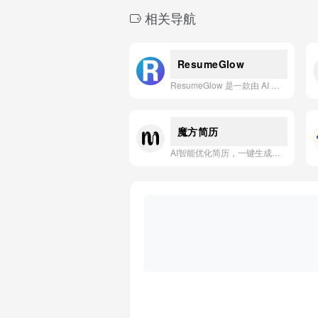
相关导航
ResumeGlow
ResumeGlow 是一款由 AI 驱动的简历与求职信生成工具，旨在帮助求职者快速创建专业、有吸引力的求职材料，从而获得更多面试机会。
魔方简历
AI智能优化简历，一键生成专业排版，助你高效求职。