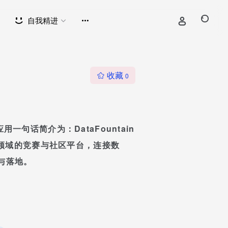
自我精进
收藏
0
应用一句话简介为：DataFountain
领域的竞赛与社区平台，连接数
与落地。