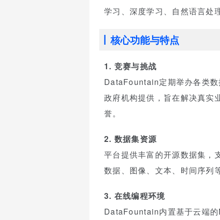
学习、深度学习、自然语言处
核心功能与特点
1. 竞赛与挑战
DataFountain定期举
政府机构提供，旨在解决真实
誉。
2. 数据集资源
平台提供丰富的开源数据集，
数据、图像、文本、时间序列
3. 在线编程环境
DataFountain内置基于