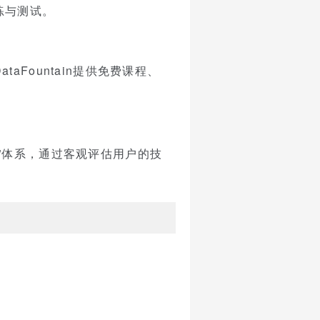
训练与测试。
Fountain提供免费课程、
”体系，通过客观评估用户的技