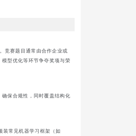
行业。竞赛题目通常由合作企业或
、模型优化等环节争夺奖项与荣
，确保合规性，同时覆盖结构化
言，并预装常见机器学习框架（如