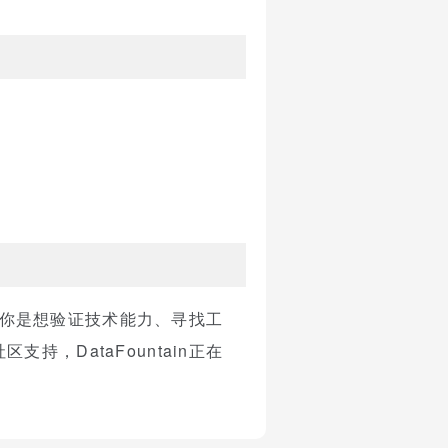
无论你是想验证技术能力、寻找工
，DataFountain正在