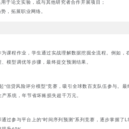
集用于论文实验，或与其他研究者合作开展项目；
趋势，拓展职业网络。
作为课程作业，学生通过实战理解数据挖掘全流程。例如，在
程、模型调优等步骤，最终提交预测结果。
ain发起“信贷风险评分模型”竞赛，吸引全球数百支队伍参与。
生产系统，年节省坏账损失超千万元。
过参与平台上的“时间序列预测”系列竞赛，逐步掌握了LST
提升40%。