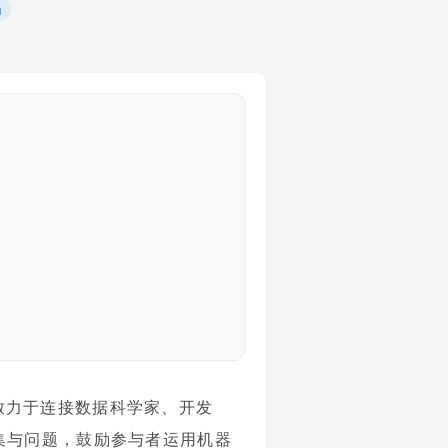
n
，致力于连接数据科学家、开发
集与问题，鼓励参与者运用机器