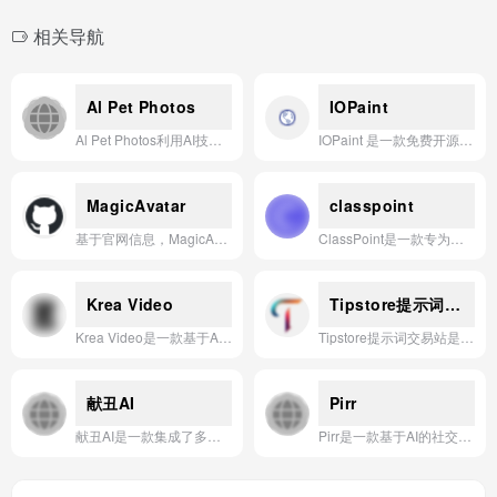
相关导航
Al Pet Photos
IOPaint
Al Pet Photos利用AI技术将宠物照片转化为个性化艺术肖像，提供多种风格模板和快速生成服务。
IOPaint 是一款免费开源的图像修复与生成工具，支持通过 AI 技术轻松移除图片中的物体、人物、水印，或进行智能填充、背景替换、照片上色等操作。
MagicAvatar
classpoint
基于官网信息，MagicAvatar是一款只需上传照片或视频，即可快速生成个性化虚拟形象的AI应用。
ClassPoint是一款专为教育场景设计的AI互动教学工具，通过集成实时答题、课堂反馈与智能评分功能，帮助教师提升课堂参与度与教学效率。
Krea Video
Tipstore提示词交易站
Krea Video是一款基于AI的实时视频生成与增强工具，支持通过文本提示、图像输入或风格参考，轻松创作并扩展高质量视频内容。
Tipstore提示词交易站是一个专业的提示词交易平台，让用户能够发现、分享和购买高质量的提示词。
献丑AI
Pirr
献丑AI是一款集成了多种AI模型的智能应用平台，提供从文本生成、图像创作到代码编程等一站式AI服务，旨在通过强大的模型能力和便捷的交互体验，赋能个人与企业的创意与生产力。
Pirr是一款基于AI的社交应用，通过智能匹配和个性化推荐，帮助用户发现并连接志同道合的人。