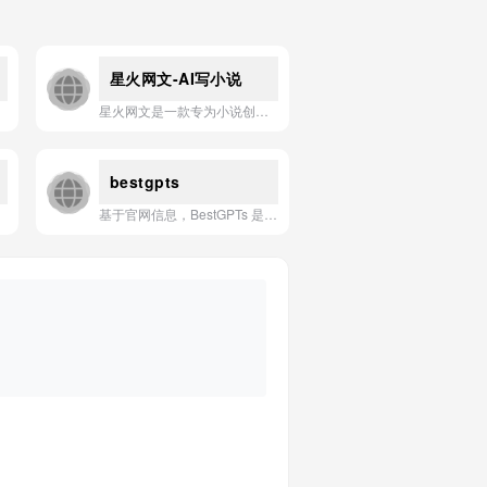
星火网文-AI写小说
星火网文是一款专为小说创作者打造的AI写作助手，提供从灵感构思、人物设定到情节续写、润色改写的全流程智能辅助，让写作更高效、故事更精彩。
bestgpts
基于官网信息，BestGPTs 是一个精选和发现高质量、实用 ChatGPT 第三方应用（GPTs）的导航平台。