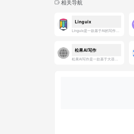
相关导航
Linguix
Linguix是一款基于AI的写作助手，旨在实时检查并纠正语法、拼写和风格错误，帮助用户提升英文写作的准确性和专业性。
松果AI写作
松果AI写作是一款基于大语言模型的智能写作辅助工具，提供AI续写、AI扩写、AI润色、AI校对等多种功能，旨在帮助用户高效完成各类写作任务。