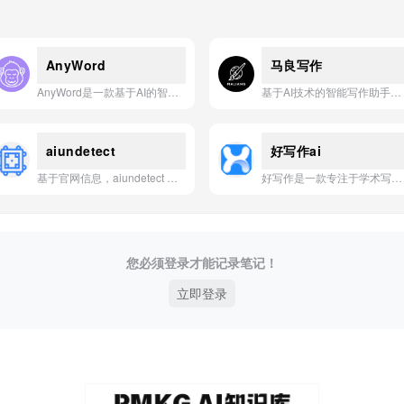
AnyWord
马良写作
AnyWord是一款基于AI的智能写作与文档处理应用，致力于帮助用户高效生成、优化和翻译各类文字内容。
基于AI技术的智能写作助手，帮助用户快速高效地完成各类写作任务。
aiundetect
好写作ai
基于官网信息，aiundetect 是一款能够将AI生成文本转化为无法被检测出的自然人类写作的高精度AI文本人性化改写工具。
好写作是一款专注于学术写作的AI应用，提供从选题、开题报告到论文生成、降重查重的一站式智能服务。
您必须登录才能记录笔记！
立即登录