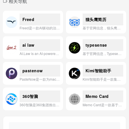
相关导航
Freed
猫头鹰简历
Freed是一款AI驱动的治疗应用，旨在通过认知行为疗法等技术，帮助用户管理焦虑、抑郁等情绪问题，并提供个性化的心理健康支持。
基于官网信息，猫头鹰简历是一款通过AI一键生成专业简历、求职信和作品集，并支持实时排版与无限次更新的智能求职工具。
ai law
typesense
AI.Law is an AI-powered litigation operating system that transforms a single case file upload into 60 integrated tools for drafting, research, strategy, and firm management, with every output cited to source documents.
基于官网信息，Typesense是一款开源、高速、支持拼写纠错的轻量级搜索引擎，专为开发者打造，提供即时、愉悦的搜索体验。
pastenow
Kimi智能助手
PasteNow是一款为macOS和iOS设计的强大原生剪贴板工具，通过拖放、智能列表和iCloud同步等功能，最大化复制粘贴的效率。
Kimi智能助手是一款集成了网页浏览、文档处理、深度研究和多智能体协作能力的AI应用，旨在通过一站式智能服务提升用户的信息处理与任务执行效率。
360智脑
Memo Card
360智脑是360集团推出的自研认知智能通用大模型，深度融合了千亿参数与多模态能力，为用户提供高效、安全的智能对话与知识服务。
Memo Card是一款基于AI的隐私友好型记忆卡片应用，通过本地化数据处理帮助用户高效学习和巩固知识。