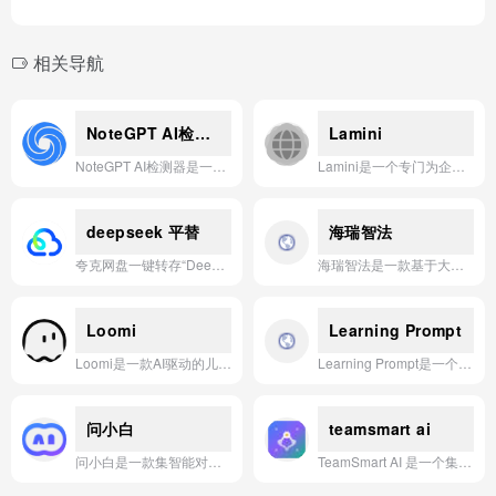
相关导航
NoteGPT AI检测器
Lamini
NoteGPT AI检测器是一款基于先进AI算法，能够精准识别文本是否由ChatGPT、Gemini等AI模型生成的在线检测工具。
Lamini是一个专门为企业级应用设计的高性能大语言模型微调平台，通过提供精确的模型优化工具，帮助企业快速构建和部署定制化的AI解决方案。
deepseek 平替
海瑞智法
夸克网盘一键转存“DeepSeek本地部署与API调用教程合集”，平替应用资源包。
海瑞智法是一款基于大语言模型的智能法律助手，旨在通过AI技术为法律专业人士提供高效、精准的法律文书生成、审查、咨询及案件分析服务，提升法律工作效率。
Loomi
Learning Prompt
Loomi是一款AI驱动的儿童早教应用，通过互动对话和个性化学习路径，为2-7岁孩子提供寓教于乐的认知与语言发展体验。
Learning Prompt是一个专注于AI提示工程学习的开源社区，提供从基础到进阶的免费课程、实用技巧和丰富的Prompt示例，帮助用户高效掌握与AI对话的艺术。
问小白
teamsmart ai
问小白是一款集智能对话、多模态交互与专业工具于一体的全能型国产AI助手，致力于为用户提供便捷、高效的AI服务体验。
TeamSmart AI 是一个集成了多种顶级AI模型（如GPT-4、Claude、Gemini）的智能应用平台，帮助用户通过统一界面高效完成任务。