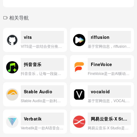
相关导航
vits
riffusion
VITS是一款结合变分推断和对抗训练的端到端文本转语音（TTS）模型，能够以单次前向传播生成自然、富有表现力的语音输出。
基于官网信息，riffusion 是一款利用稳定扩散模型，将音乐片段转化为可视化频谱图，并允许用户通过文本或音频提示实时生成、混合和探索声音的 AI 应用。
抖音音乐
FineVoice
抖音音乐，让每一段旋律都成为生活的BGM。
FineVoice是一款AI驱动的语音克隆与实时变声应用，支持多种语言和角色切换，赋能内容创作与虚拟交互。
Stable Audio
vocaloid
Stable Audio是一款利用生成式AI技术，将文本提示或音频参考快速转化为高质量音乐、音效及音频片段的智能创作工具。
基于官网信息，VOCALOID是一款通过输入歌词和旋律即可合成逼真、富有表现力的人声歌唱的语音合成软件。
Verbatik
网易云音乐·X Studio
Verbatik是一款AI语音合成应用，提供超逼真的多语言文本转语音服务。
网易云音乐·X Studio是一款集成了AI歌声合成技术的智能音乐创作应用，让用户通过简单操作即可生成逼真的虚拟歌手演唱。