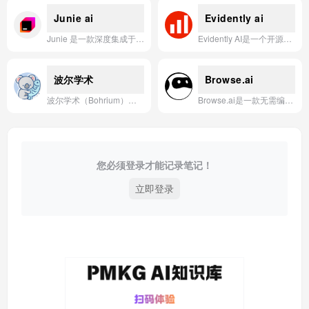
Junie ai
Evidently ai
Junie 是一款深度集成于 JetBrains IDE 的智能编码代理，能够理解代码结构与逻辑，自动规划并执行任务，从代码编写、测试到优化全程辅助开发者完成复杂项目。
Evidently AI是一个开源的机器学习模型监控和诊断工具，帮助数据科学家和工程师实时检测数据漂移、模型退化及性能下降，确保AI应用在生产环境中的可靠性与可解释性。
波尔学术
Browse.ai
波尔学术（Bohrium）是由深势科技打造的一站式云端科研平台，通过AI助手、高性能计算与海量论文数据库，为全球科学家提供智能化的科研协作与知识获取服务。
Browse.ai是一款无需编码的网页数据提取与监控工具，通过AI驱动自动抓取和跟踪网站信息。
您必须登录才能记录笔记！
立即登录