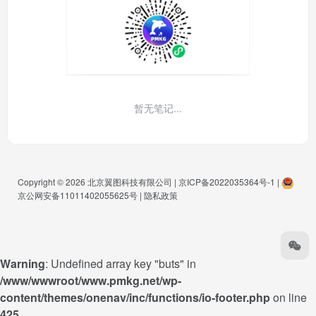
暂无笔记...
Copyright © 2026
北京翼图科技有限公司
|
京ICP备2022035364号-1
|
京公网安备11011402055625号
|
隐私政策
Warning
: Undefined array key "buts" in
/www/wwwroot/www.pmkg.net/wp-
content/themes/onenav/inc/functions/io-footer.php
on line
425