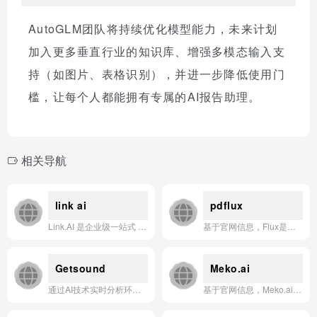
AutoGLM团队将持续优化模型能力，未来计划
加入更多垂直行业的知识库、增强多模态输入支
持（如图片、表格识别），并进一步降低使用门
槛，让每个人都能拥有专属的AI报告助理。
相关导航
link ai
pdflux
Link.AI 是企业级一站式 AI 智能体开发及应用平台，支持零代码搭建具备私有知识和复杂任务执行能力的 AI Agent，并一键接入主流渠道实现7×24小时智能服务。
基于官网信息，Flux是一款由Black Forest Labs开发的高性能图像生成AI应用，专注于通过先进的扩散模型技术实现快速、高质量的文本到图像合成。
Getsound
Meko.ai
通过AI技术实时分析环境噪音并生成个性化白噪音，帮助用户提升专注力、放松身心或改善睡眠的智能声音应用。
基于官网信息，Meko.ai 是一款集AI聊天、图像生成、语音转录及文档分析于一体的多功能AI助手应用。