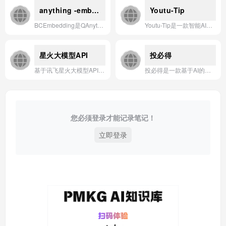
anything -embedding
Youtu-Tip
BCEmbedding是QAnything的核心检索组件，专为双语和跨语言场景设计，在RAG评估中达到SOTA性能。
Youtu-Tip是一款智能AI应用，旨在为用户提供精准、高效的视频内容分析与个性化推荐服务。
星火大模型API
投必得
基于讯飞星火大模型API构建的智能问答、内容生成与多模态交互应用。
投必得是一款基于AI的科研辅助工具，帮助用户快速完成论文润色、翻译、查重和投稿推荐，提升学术写作效率与发表成功率。
您必须登录才能记录笔记！
立即登录